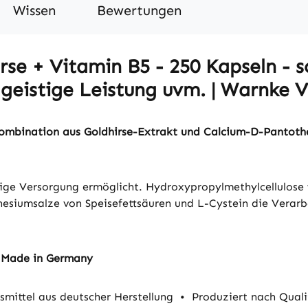
Wissen
Bewertungen
se + Vitamin B5 - 250 Kapseln - sc
geistige Leistung uvm. | Warnke V
Kombination aus Goldhirse-Extrakt und Calcium-D-Pantoth
stige Versorgung ermöglicht. Hydroxypropylmethylcellulose w
gnesiumsalze von Speisefettsäuren und L-Cystein die Verar
- Made in Germany
mittel aus deutscher Herstellung
•
Produziert nach Qual