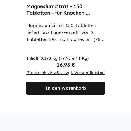
 von 5 Sternen
Durchschnittliche Bewertung von 5 von 5 Stern
Magnesiumcitrat - 150
Tabletten - für Knochen,
Muskeln uvm. - vegan | Warnke
Vitalstoffe
Magnesiumcitrat 150 Tabletten
liefert pro Tagesverzehr von 2
Tabletten 294 mg Magnesium (78
% NRV). Das enthaltene
Trimagnesiumcitrat ist eine
Inhalt:
0.173 Kg
(97,98 € / 1 Kg)
organische Magnesiumverbindung
Regulärer Preis:
16,95 €
und eignet sich ideal zur täglichen
Preise inkl. MwSt. zzgl. Versandkosten
Ergänzung einer ausgewogenen
Ernährung. Mit 150 Tabletten
In den Warenkorb
bietet die Packung einen Vorrat
für 75 Tage. Die Tabletten sind
gut dosierbar und enthalten neben
Trimagnesiumcitrat lediglich
mikrokristalline Cellulose als
Füllstoff. Die Rezeptur ist gluten-,
lactose- und fructosefrei und