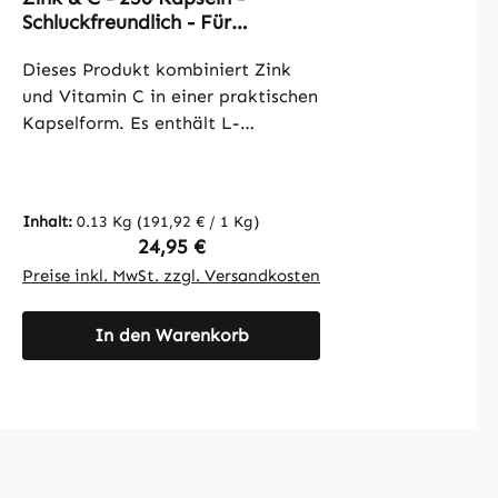
en
Schluckfreundlich - Für
Immunsystem, Kollagenbildung
uvm. - Vegan | Warnke
Dieses Produkt kombiniert Zink
Vitalstoffe
und Vitamin C in einer praktischen
Kapselform. Es enthält L-
Ascorbinsäure (Vitamin C) sowie
Zinksulfat (22,5 % Zink) und ist mit
mikrokristalliner Cellulose als
Inhalt:
0.13 Kg
(191,92 € / 1 Kg)
Füllstoff formuliert. Zusätzlich sind
Regulärer Preis:
24,95 €
L-Leucin und Baumwollsamenöl
Preise inkl. MwSt. zzgl. Versandkosten
enthalten. Die Kapselhülle besteht
aus Hydroxypropylmethylcellulose.
In den Warenkorb
Mit 250 Kapseln pro Packung
bietet dieses Produkt eine
einfache Möglichkeit, die Zufuhr
von Zink und Vitamin C zu
ergänzen. Die Kapseln sind leicht
zu dosieren und ideal für eine
regelmäßige Anwendung. Warnke