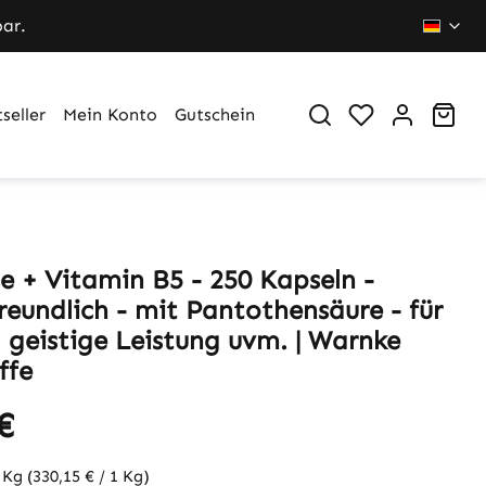
bar.
Du hast 0 Pr
War
seller
Mein Konto
Gutschein
e + Vitamin B5 - 250 Kapseln -
reundlich - mit Pantothensäure - für
, geistige Leistung uvm. | Warnke
ffe
€
8 Kg
(330,15 € / 1 Kg)