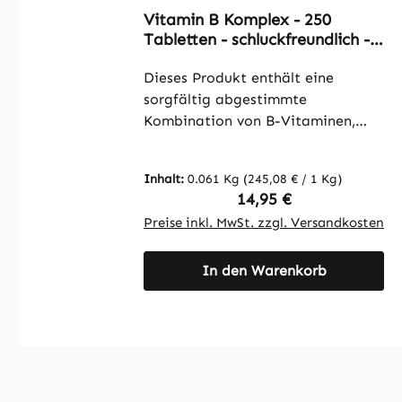
Durchschnittliche Bewertung von 4.67
Vitamin B Komplex - 250
Tabletten - schluckfreundlich -
für Immunsystem; Haar; gegen
Müdigkeit uvm. - hochdosiert
Dieses Produkt enthält eine
und vegan | Warnke Vitalstoffe
sorgfältig abgestimmte
Kombination von B-Vitaminen,
darunter Nicotinamid, Calcium-D-
pantothenat, Methylcobalamin,
Inhalt:
0.061 Kg
(245,08 € / 1 Kg)
Pyridoxinhydrochlorid,
Regulärer Preis:
14,95 €
Thiaminmononitrat, Riboflavin, D-
Preise inkl. MwSt. zzgl. Versandkosten
Biotin und
Pteroylmonoglutaminsäure. Die
In den Warenkorb
Tabletten sind mit
mikrokristalliner Cellulose als
Füllstoff und Reisstärke formuliert.
Die Vitamin B Komplex Tabletten
bieten eine einfache Möglichkeit,
die tägliche Zufuhr der B-Vitamine
zu ergänzen und sind mit einer