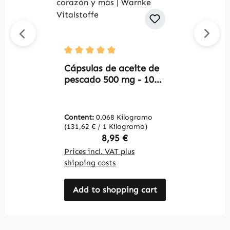
Z
Average rating of 5 out of 5 stars
-
Cápsulas de aceite de
p
pescado 500 mg - 100
i
softgels - fáciles de
f
tragar - con DHA, EPA
y
y vitamina E - para la
Content:
0.068 Kilogramo
C
W
presión arterial, el
(131,62 € / 1 Kilogramo)
(2
corazón y más |
Regular price:
8,95 €
Warnke Vitalstoffe
Prices incl. VAT plus
Pr
shipping costs
sh
Add to shopping cart