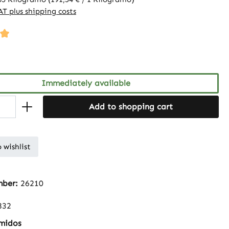
VAT plus shipping costs
ng of 5 out of 5 stars
Immediately available
Add to shopping cart
 wishlist
mber:
26210
832
midos