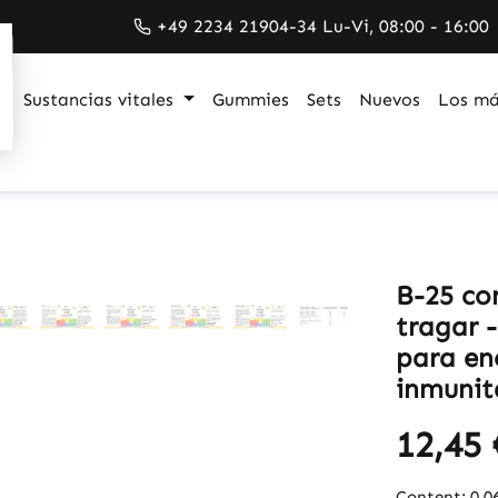
+49 2234 21904-34 Lu-Vi, 08:00 - 16:00
Sustancias vitales
Gummies
Sets
Nuevos
Los má
B-25 co
tragar -
para ene
inmunita
12,45 
Content:
0.0