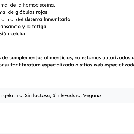
mal de la homocisteína.
rmal de
glóbulos rojos
.
 normal del
sistema inmunitario
.
cansancio y la fatiga
.
sión celular
.
 de complementos alimenticios, no estamos autorizados a r
sultar literatura especializada o sitios web especializad
in gelatina, Sin lactosa, Sin levadura, Vegano
s