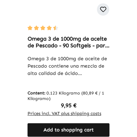
Average rating of 4.5 out of 5 stars
Omega 3 de 1000mg de aceite
de Pescado - 90 Softgels - para
la función cardíaca, presión
arterial y más | Warnke
Omega 3 de 1000mg de aceite de
Vitalstoffe
Pescado contiene una mezcla de
alta calidad de ácido
eicosapentaenoico (EPA) y ácido
docosahexaenoico (DHA),
Content:
0.123 Kilogramo
(80,89 € / 1
obtenidos de aceite de pescado
Kilogramo)
puro. Estos ácidos grasos
Regular price:
9,95 €
esenciales son conocidos por su
Prices incl. VAT plus shipping costs
contribución al bienestar general y
la salud. Cada Softgel proporciona
Add to shopping cart
una dosificación precisa de estos