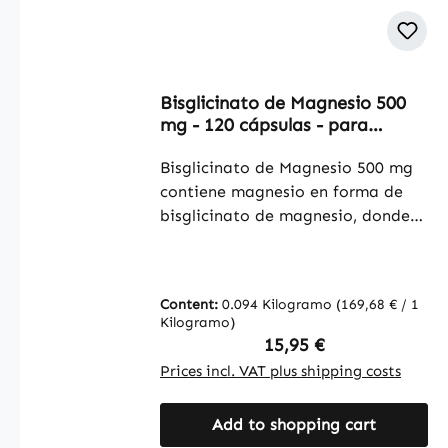
Bisglicinato de Magnesio 500
mg - 120 cápsulas - para
músculos, huesos, equilibrio
electrolítico y más - vegano |
Bisglicinato de Magnesio 500 mg
Warnke Vitalstoffe
contiene magnesio en forma de
bisglicinato de magnesio, donde
tres cápsulas aportan un total de
300 mg de magnesio. Esta forma
de magnesio se utiliza
Content:
0.094 Kilogramo
(169,68 € / 1
frecuentemente en complementos
Kilogramo)
alimenticios y es fácil de dosificar.
Regular price:
15,95 €
El envase contiene 120 cápsulas, lo
Prices incl. VAT plus shipping costs
que permite un suministro
prolongado de magnesio. Las
Add to shopping cart
cápsulas están recubiertas con