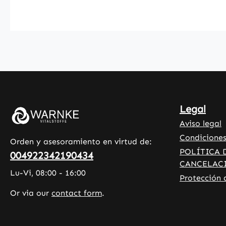
hidroxipropilmetilcelulosa y
contienen L-leucina así como
celulosa microcristalina para
favorecer la calidad y el manejo.
Warnke Vitalstoffe - Calidad
farmacéutica alemana - Made in
Germany • 100% vegano •
Complementos alimenticios de
alta calidad fabricados en
Legal
Alemania • Producido conforme a
Aviso legal
los estándares HACCP de calidad
e higiene • Sin aditivos ni
Condiciones
Orden y asesoramiento en virtud de:
colorantes innecesarios Descubra
POLÍTICA 
004922342190434
los beneficios: El magnesio
CANCELAC
Lu-Vi, 08:00 - 16:00
contribuye al equilibrio
Protección 
electrolítico. El magnesio
Or via our
contact form
.
contribuye al metabolismo
energético normal. El magnesio
contribuye al funcionamiento