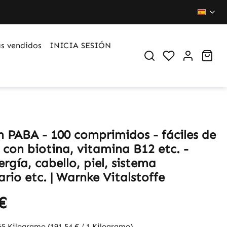
s vendidos
INICIA SESIÓN
You have 0 wi
Sho
n PABA - 100 comprimidos - fáciles de
 con biotina, vitamina B12 etc. -
rgía, cabello, piel, sistema
rio etc. | Warnke Vitalstoffe
€
65 Kilogramo
(191,54 € / 1 Kilogramo)