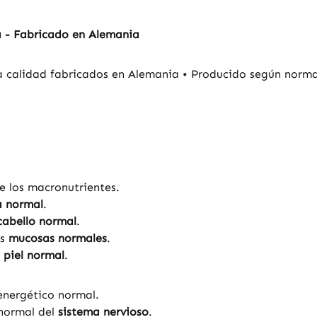
a - Fabricado en Alemania
 calidad fabricados en Alemania • Producido según normas
e los macronutrientes.
a normal
.
cabello normal
.
as
mucosas normales
.
a
piel normal
.
energético normal.
 normal del
sistema nervioso
.