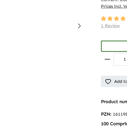
Prices incl. 
Average rati
1 Review
Add to
Product nu
PZN:
16119
100 Compri