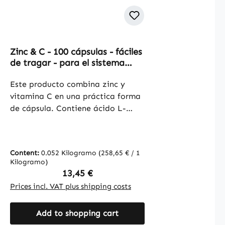
Zinc & C - 100 cápsulas - fáciles
de tragar - para el sistema
inmunológico, formación de
colágeno y más - vegano |
Este producto combina zinc y
Warnke Vitalstoffe
vitamina C en una práctica forma
de cápsula. Contiene ácido L-
ascórbico (vitamina C) así como
sulfato de zinc (22,5 % de zinc) y
está formulado con celulosa
Content:
0.052 Kilogramo
(258,65 € / 1
microcristalina como agente de
Kilogramo)
carga. Además, contiene L-leucina
Regular price:
13,45 €
y aceite de semilla de algodón. La
Prices incl. VAT plus shipping costs
cubierta de la cápsula está hecha
de hidroxipropilmetilcelulosa. Con
Add to shopping cart
100 cápsulas por envase, este