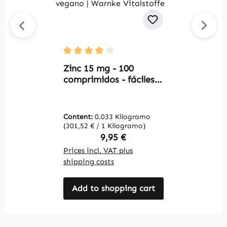
Average rating of 4 out of 5 stars
Av
Zinc 15 mg - 100
S
comprimidos - fáciles
t
de tragar - para
t
sistema inmunológico,
t
visión, piel, cabello y
c
Content:
0.033 Kilogramo
C
más - alta dosis y
|
(301,52 € / 1 Kilogramo)
(2
vegano | Warnke
Regular price:
9,95 €
Vitalstoffe
Prices incl. VAT plus
Pr
shipping costs
sh
Add to shopping cart