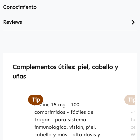
Conocimiento
Reviews
Skip product gallery
Complementos útiles: piel, cabello y
uñas
Tip
Tip
Tip