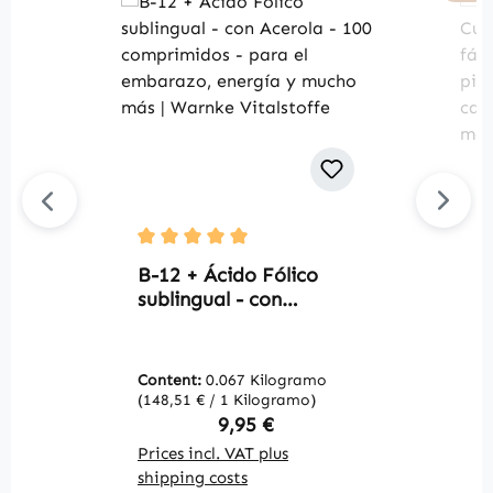
C
Average rating of 5 out of 5 stars
C
B-12 + Ácido Fólico
C
sublingual - con
d
Acerola - 100
p
comprimidos - para el
y
embarazo, energía y
Content:
0.067 Kilogramo
C
n
mucho más | Warnke
(148,51 € / 1 Kilogramo)
(3
W
Vitalstoffe
Regular price:
9,95 €
Prices incl. VAT plus
Pr
shipping costs
sh