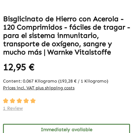
Bisglicinato de Hierro con Acerola -
120 Comprimidos - fáciles de tragar -
para el sistema inmunitario,
transporte de oxígeno, sangre y
mucho más | Warnke Vitalstoffe
12,95 €
Content:
0.067 Kilogramo
(193,28 € / 1 Kilogramo)
Prices incl. VAT plus shipping costs
Average rating of 5 out of 5 stars
1 Review
Immediately available