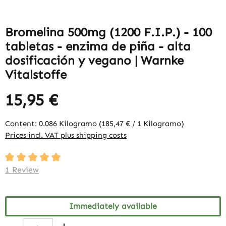
Bromelina 500mg (1200 F.I.P.) - 100
tabletas - enzima de piña - alta
dosificación y vegano | Warnke
Vitalstoffe
15,95 €
Content:
0.086 Kilogramo
(185,47 € / 1 Kilogramo)
Prices incl. VAT plus shipping costs
Average rating of 5 out of 5 stars
1 Review
Immediately available