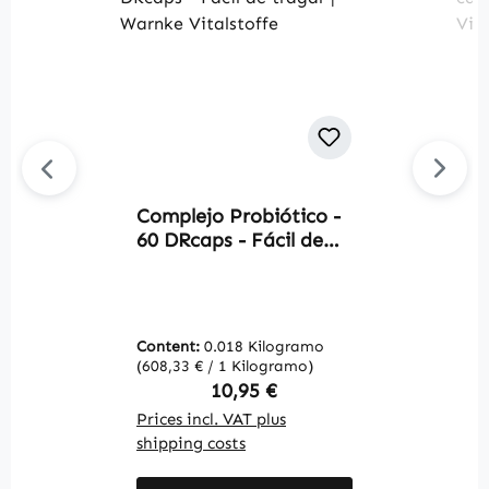
Complejo Probiótico -
Av
60 DRcaps - Fácil de
L
tragar | Warnke
1
Vitalstoffe
W
Content:
0.018 Kilogramo
C
(608,33 € / 1 Kilogramo)
(1
Regular price:
10,95 €
Prices incl. VAT plus
Pr
shipping costs
sh