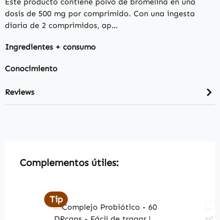
Este producto contiene polvo de bromelina en una
dosis de 500 mg por comprimido. Con una ingesta
diaria de 2 comprimidos, ap…
Ingredientes + consumo
Conocimiento
Reviews
Skip product gallery
Complementos útiles:
Tip