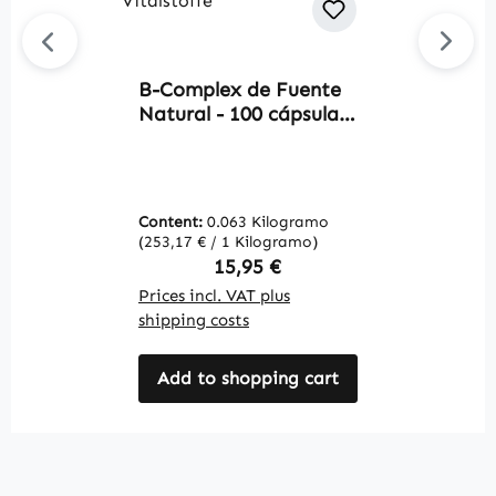
B-Complex de Fuente
Av
Natural - 100 cápsulas
L
- fáciles de tragar - con
1
vitamina B12, biotina
d
y más - para la
W
energía, el sistema
Content:
0.063 Kilogramo
C
inmunitario y más |
(253,17 € / 1 Kilogramo)
(2
Warnke Vitalstoffe
Regular price:
15,95 €
Prices incl. VAT plus
Pr
shipping costs
sh
Add to shopping cart