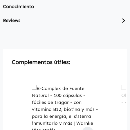
Conocimiento
Reviews
Skip product gallery
Complementos útiles: