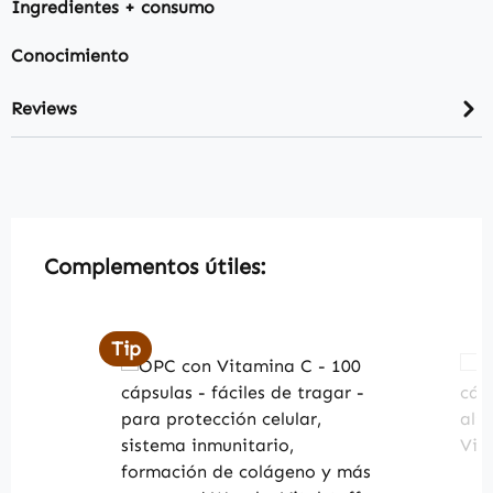
Ingredientes + consumo
Conocimiento
Reviews
Skip product gallery
Complementos útiles:
Tip