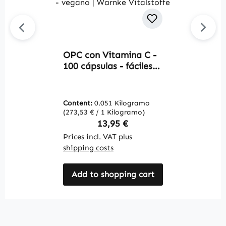
OPC con Vitamina C -
E
100 cápsulas - fáciles
1
de tragar - para
d
protección celular,
v
sistema inmunitario,
V
Content:
0.051 Kilogramo
C
formación de colágeno
(273,53 € / 1 Kilogramo)
(2
y más - vegano |
Regular price:
13,95 €
Warnke Vitalstoffe
Prices incl. VAT plus
Pr
shipping costs
sh
Add to shopping cart