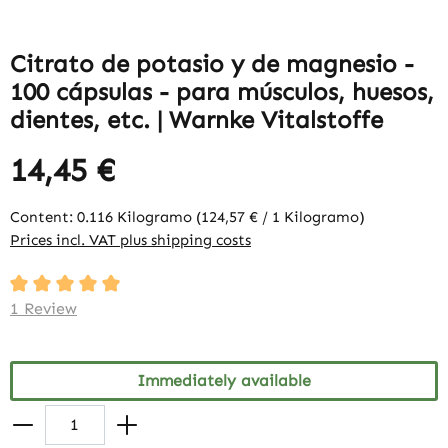
Citrato de potasio y de magnesio -
100 cápsulas - para músculos, huesos,
dientes, etc. | Warnke Vitalstoffe
14,45 €
Content:
0.116 Kilogramo
(124,57 € / 1 Kilogramo)
Prices incl. VAT plus shipping costs
Average rating of 5 out of 5 stars
1 Review
Immediately available