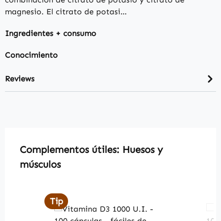
magnesio. El citrato de potasi…
Ingredientes + consumo
Conocimiento
Reviews
Skip product gallery
Complementos útiles: Huesos y
músculos
Tip