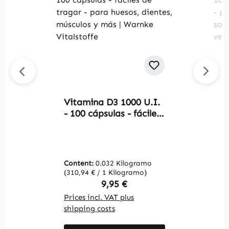
Vitamina D3 1000 U.I.
C
- 100 cápsulas - fáciles
K
de tragar - para
d
huesos, dientes,
c
músculos y más |
y
Warnke Vitalstoffe
W
Content:
0.032 Kilogramo
C
(310,94 € / 1 Kilogramo)
(4
Regular price:
9,95 €
Prices incl. VAT plus
Pr
shipping costs
sh