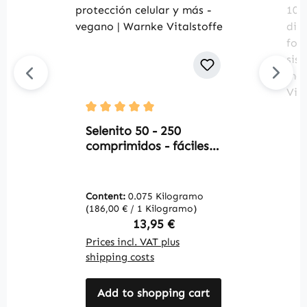
V
Average rating of 5 out of 5 stars
t
Selenito 50 - 250
c
comprimidos - fáciles
r
de tragar - para la
t
tiroides, protección
d
celular y más - vegano
Content:
0.075 Kilogramo
C
d
| Warnke Vitalstoffe
(186,00 € / 1 Kilogramo)
(5
p
Regular price:
13,95 €
c
Prices incl. VAT plus
Pr
i
shipping costs
sh
m
V
Add to shopping cart