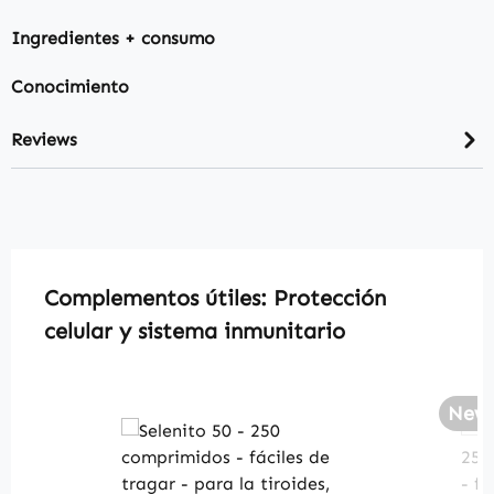
Ingredientes + consumo
Conocimiento
Reviews
Skip product gallery
Complementos útiles: Protección
celular y sistema inmunitario
New