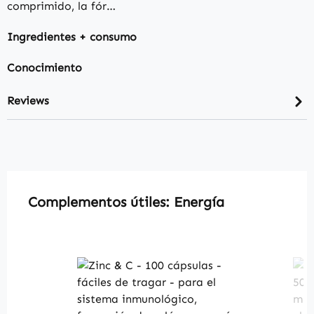
comprimido, la fór…
Ingredientes + consumo
Conocimiento
Reviews
Skip product gallery
Complementos útiles: Energía