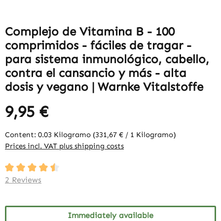
Complejo de Vitamina B - 100
comprimidos - fáciles de tragar -
para sistema inmunológico, cabello,
contra el cansancio y más - alta
dosis y vegano | Warnke Vitalstoffe
9,95 €
Content:
0.03 Kilogramo
(331,67 € / 1 Kilogramo)
Prices incl. VAT plus shipping costs
Average rating of 4.5 out of 5 stars
2 Reviews
Immediately available