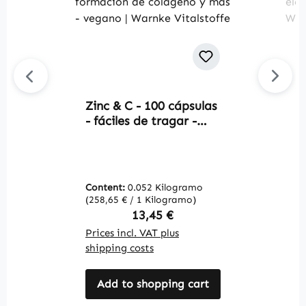
Zinc & C - 100 cápsulas
B
- fáciles de tragar -
M
para el sistema
c
inmunológico,
m
formación de colágeno
e
y más - vegano |
y
Content:
0.052 Kilogramo
C
Warnke Vitalstoffe
W
(258,65 € / 1 Kilogramo)
(1
Regular price:
13,45 €
Prices incl. VAT plus
Pr
shipping costs
sh
Add to shopping cart