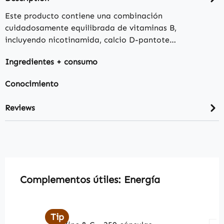
Este producto contiene una combinación
cuidadosamente equilibrada de vitaminas B,
incluyendo nicotinamida, calcio D-pantote…
Ingredientes + consumo
Conocimiento
Reviews
Skip product gallery
Complementos útiles: Energía
Tip