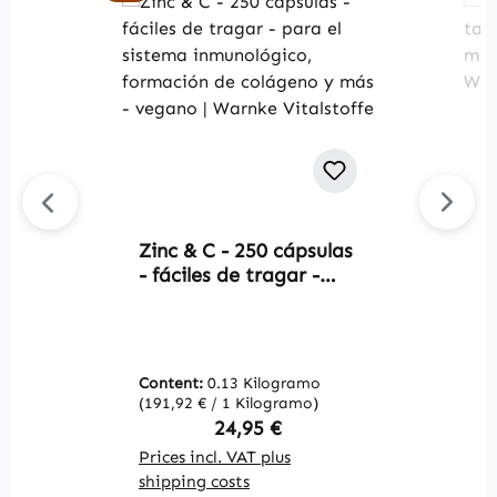
Zinc & C - 250 cápsulas
Av
- fáciles de tragar -
C
para el sistema
1
inmunológico,
h
formación de colágeno
-
y más - vegano |
V
Content:
0.13 Kilogramo
C
Warnke Vitalstoffe
(191,92 € / 1 Kilogramo)
(9
Regular price:
24,95 €
Prices incl. VAT plus
Pr
shipping costs
sh