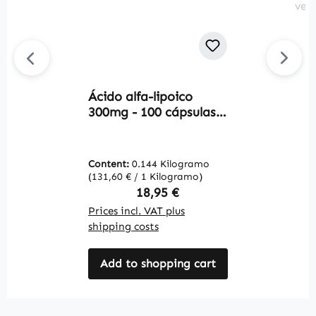
Ácido alfa-lipoico
C
300mg - 100 cápsulas
1
blandas - ácido graso
t
con azufre | Warnke
4
Vitalstoffe
c
Content:
0.144 Kilogramo
C
c
(131,60 € / 1 Kilogramo)
(1
W
Regular price:
18,95 €
Prices incl. VAT plus
Pr
shipping costs
sh
Add to shopping cart