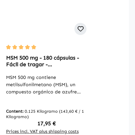
Average rating of 5 out of 5 stars
MSM 500 mg - 180 cápsulas -
Fácil de tragar -
Metilsulfonilmetano - Vegano |
Warnke Vitalstoffe
MSM 500 mg contiene
metilsulfonilmetano (MSM), un
compuesto orgánico de azufre
presente de forma natural en
diversas fuentes. Con 180 cápsulas
Content:
0.125 Kilogramo
(143,60 € / 1
por envase, el producto permite
Kilogramo)
una dosificación diaria práctica.
Regular price:
17,95 €
La cubierta de la cápsula está
Prices incl. VAT plus shipping costs