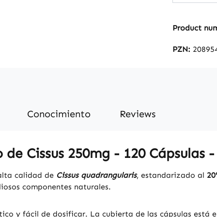
concentrada.
cápsulas 
Product nu
producto 
uso regul
PZN:
20895
vegetal 
hidroxipr
se compl
leucina. 
gluten, si
Conocimiento
Reviews
fructosa,
aditivos 
innecesarios.
 de Cissus 250mg - 120 Cápsulas -
Vitalstof
farmacéu
Fabricado 
alta calidad de
Cissus quadrangularis
, estandarizado al
20
% vegano
liosos componentes naturales.
alimentic
fabricad
tico y fácil de dosificar. La cubierta de las cápsulas está