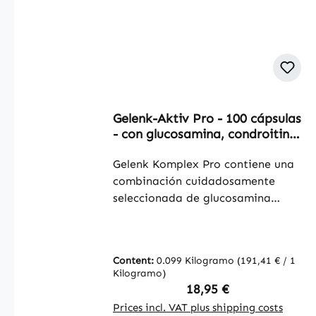
Gelenk-Aktiv Pro - 100 cápsulas
- con glucosamina, condroitina,
ácido hialurónico y más |
Warnke Vitalstoffe
Gelenk Komplex Pro contiene una
combinación cuidadosamente
seleccionada de glucosamina
hidrocloruro, sulfato de
condroitina, metilsulfonilmetano
(MSM), astaxantina y ácido
Content:
0.099 Kilogramo
(191,41 € / 1
hialurónico. Cada cápsula
Kilogramo)
proporciona una cantidad precisa
Regular price:
18,95 €
de estos ingredientes para una
Prices incl. VAT plus shipping costs