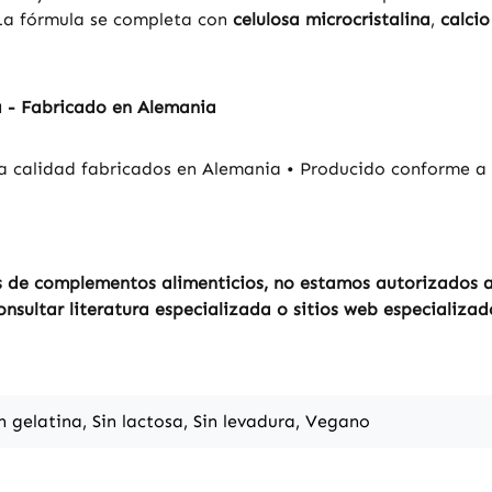
Producid
 La fórmula se completa con
celulosa microcristalina
,
calcio
estándare
higiene H
ni colorantes T
a - Fabricado en Alemania
cuenta: 
distribui
compleme
 calidad fabricados en Alemania • Producido conforme a 
no estam
realizar 
los efect
Para más
 de complementos alimenticios, no estamos autorizados a r
recomend
sultar literatura especializada o sitios web especializad
literatur
sitios we
antes de 
in gelatina, Sin lactosa, Sin levadura, Vegano