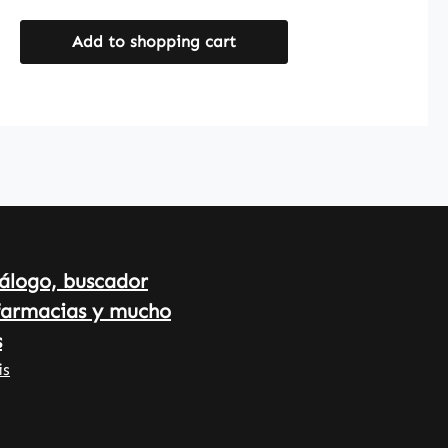
fabricada con
hidroxipropilmetilcelulosa. Otros
Add to shopping cart
ingredientes son celulosa
microcristalina, L-leucina y una
mezcla de extracto de arroz para
optimizar el procesamiento del
producto. Warnke Vitalstoffe -
Calidad farmacéutica alemana -
Made in Germany • 100% Vegano •
Complementos alimenticios de
alta calidad fabricados en
Alemania • Producido según los
álogo, buscador
estándares de calidad e higiene
farmacias y mucho
HACCP • Sin aditivos ni colorantes
Tenga en cuenta: Como
s
fabricantes y distribuidores de
is
complementos alimenticios, no
estamos autorizados a realizar
declaraciones sobre los efectos de