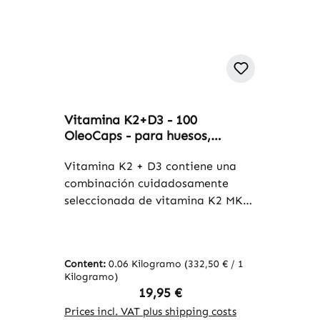
Vitamina K2+D3 - 100
OleoCaps - para huesos,
dientes, músculos y más - más
del 100% de la cantidad diaria
Vitamina K2 + D3 contiene una
recomendada | Warnke
combinación cuidadosamente
Vitalstoffe
seleccionada de vitamina K2 MK-7
(99,7% all-trans; K2VITAL®) y
colecalciferol (vitamina D3). Estos
ingredientes están especialmente
Content:
0.06 Kilogramo
(332,50 € / 1
formulados para proporcionar un
Kilogramo)
aporte específico de estas dos
Regular price:
19,95 €
importantes vitaminas. El envase
Prices incl. VAT plus shipping costs