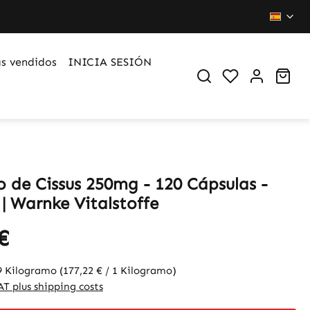
s vendidos
INICIA SESIÓN
You have 0 wi
Sho
o de Cissus 250mg - 120 Cápsulas -
| Warnke Vitalstoffe
€
9 Kilogramo
(177,22 € / 1 Kilogramo)
VAT plus shipping costs