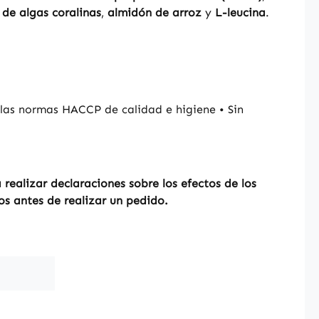
os según
 de algas coralinas
,
almidón de arroz
y
L-leucina
.
s de calidad e
ACCP • Sin aditivos
enga en
Como fabricantes y
dores de
ntos alimenticios,
las normas HACCP de calidad e higiene • Sin
os autorizados a
declaraciones sobre
os de los nutrientes.
 información,
ealizar declaraciones sobre los efectos de los
amos consultar
os antes de realizar un pedido.
a especializada o
b especializados
realizar un pedido.