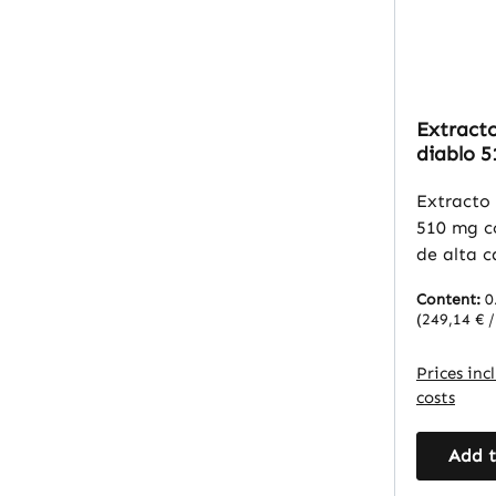
Extracto
diablo 5
cápsulas 
vegano 
Extracto 
Vitalsto
510 mg c
de alta c
la garra 
Content:
0
(Harpag
(249,14 € 
procumbe
está esta
Prices inc
de harpa
costs
procesa 
para prop
Add t
compuest
caracterí