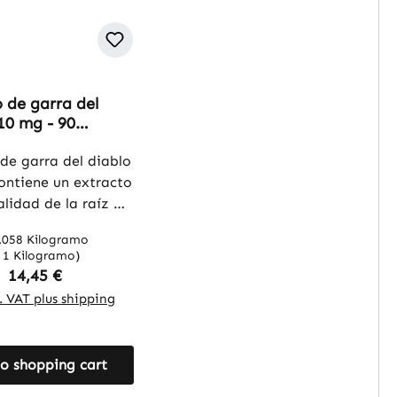
 de garra del
10 mg - 90
- fácil de tragar -
| Warnke
de garra del diablo
ffe
ontiene un extracto
alidad de la raíz de
del diablo
.058 Kilogramo
ophytum
/ 1 Kilogramo)
ns). El extracto
Regular price:
14,45 €
ndarizado al 1,2 %
l. VAT plus shipping
gósidos y se
cuidadosamente
orcionar los
o shopping cart
os vegetales
sticos en forma