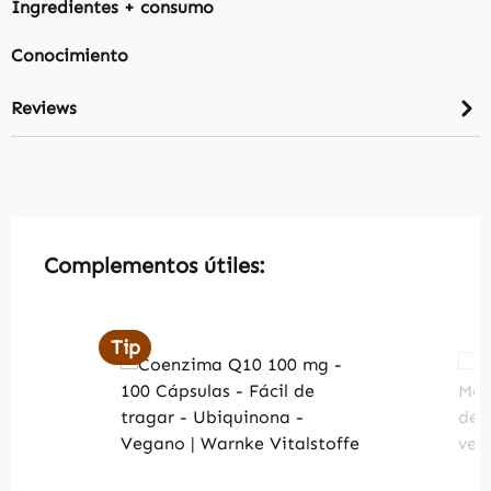
Ingredientes + consumo
Conocimiento
Reviews
Skip product gallery
Complementos útiles:
Tip