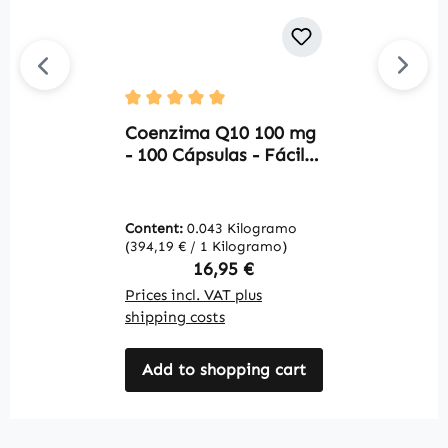
E
Average rating of 5 out of 5 stars
M
Coenzima Q10 100 mg
-
- 100 Cápsulas - Fácil
d
de tragar - Ubiquinona
W
- Vegano | Warnke
Vitalstoffe
Content:
0.043 Kilogramo
C
(394,19 € / 1 Kilogramo)
(3
Regular price:
16,95 €
Prices incl. VAT plus
Pr
shipping costs
sh
Add to shopping cart