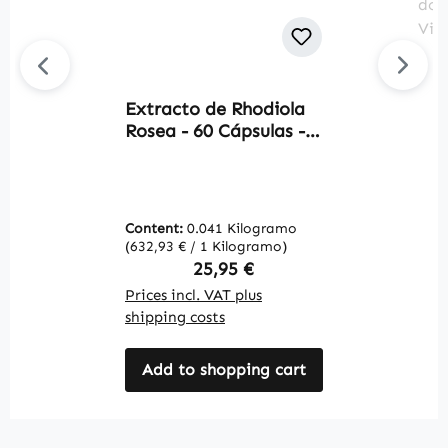
Extracto de Rhodiola
Av
Rosea - 60 Cápsulas -
C
fácil de tragar -
B
vegano | Warnke
f
Vitalstoffe
s
c
Content:
0.041 Kilogramo
C
c
(632,93 € / 1 Kilogramo)
(3
d
Regular price:
25,95 €
W
Prices incl. VAT plus
Pr
shipping costs
sh
Add to shopping cart