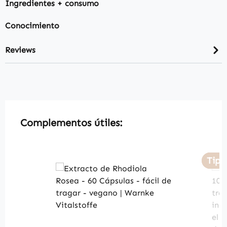
Ingredientes + consumo
Conocimiento
Reviews
Skip product gallery
Complementos útiles:
Tip
Tip