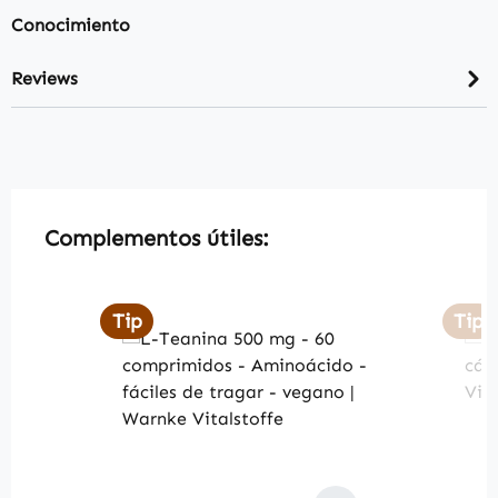
Conocimiento
Reviews
Skip product gallery
Complementos útiles:
Tip
Tip