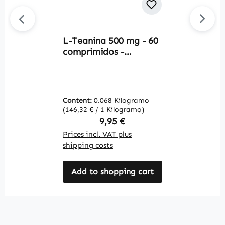
L-Teanina 500 mg - 60
L
comprimidos -
9
Aminoácido - fáciles de
W
tragar - vegano |
Warnke Vitalstoffe
Content:
0.068 Kilogramo
C
(146,32 € / 1 Kilogramo)
(1
Regular price:
9,95 €
Prices incl. VAT plus
Pr
shipping costs
sh
Add to shopping cart