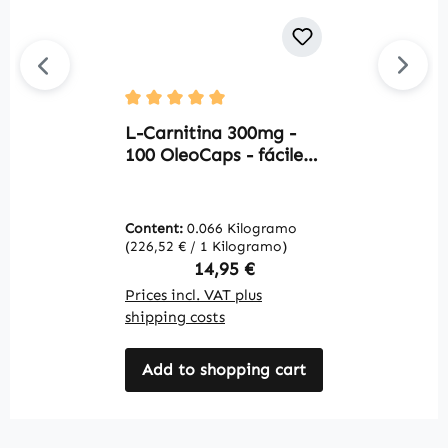
E
Average rating of 5 out of 5 stars
C
L-Carnitina 300mg -
C
100 OleoCaps - fáciles
W
de tragar - vegano |
Warnke Vitalstoffe
Content:
0.066 Kilogramo
C
(226,52 € / 1 Kilogramo)
(1
Regular price:
14,95 €
Prices incl. VAT plus
Pr
shipping costs
sh
Add to shopping cart