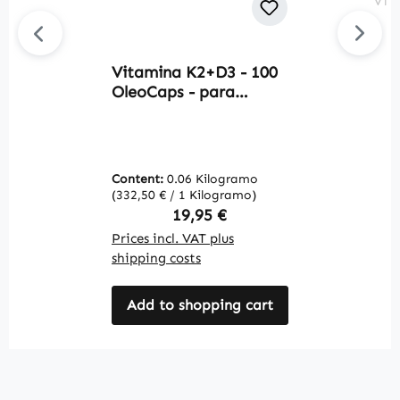
Vitamina K2+D3 - 100
Av
OleoCaps - para
C
huesos, dientes,
c
músculos y más - más
á
del 100% de la
v
cantidad diaria
f
Content:
0.06 Kilogramo
C
recomendada | Warnke
c
(332,50 € / 1 Kilogramo)
(1
Vitalstoffe
i
Regular price:
19,95 €
W
Prices incl. VAT plus
Pr
shipping costs
sh
Add to shopping cart