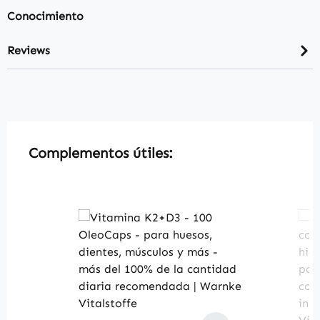
Conocimiento
Reviews
Skip product gallery
Complementos útiles: