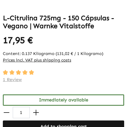
L-Citrulina 725mg - 150 Cápsulas -
Vegano | Warnke Vitalstoffe
17,95 €
Content:
0.137 Kilogramo
(131,02 € / 1 Kilogramo)
Prices incl. VAT plus shipping costs
Average rating of 5 out of 5 stars
1 Review
Immediately available
Add to shopping cart