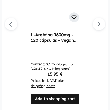
L-Arginina 3600mg -
Av
120 cápsulas - vegano |
A
Warnke Vitalstoffe
7
W
Content:
0.126 Kilogramo
C
(126,59 € / 1 Kilogramo)
(2
Regular price:
15,95 €
Prices incl. VAT plus
Pr
shipping costs
sh
Add to shopping cart