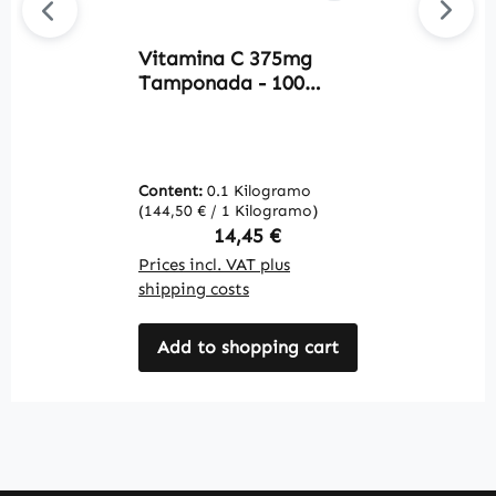
Vitamina C 375mg
Av
Tamponada - 100
Z
cápsulas - para el
c
sistema inmunitario, el
d
sistema nervioso y más
s
- vegano | Warnke
v
Content:
0.1 Kilogramo
C
Vitalstoffe
m
(144,50 € / 1 Kilogramo)
(3
v
Regular price:
14,45 €
V
Prices incl. VAT plus
Pr
shipping costs
sh
Add to shopping cart