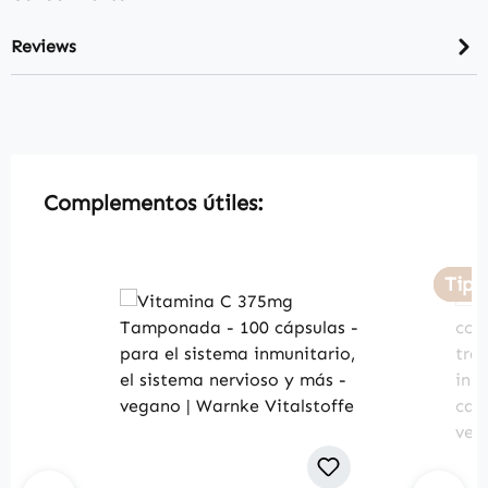
Reviews
Skip product gallery
Complementos útiles:
Tip
Tip