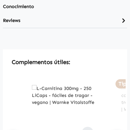
Conocimiento
Reviews
Skip product gallery
Complementos útiles:
Tip