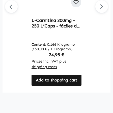
L-Carnitina 300mg -
C
250 LiCaps - fáciles de
2
tragar - vegano |
f
Warnke Vitalstoffe
u
W
Content:
0.166 Kilogramo
C
(150,30 € / 1 Kilogramo)
(2
Regular price:
24,95 €
Prices incl. VAT plus
Pr
shipping costs
sh
Add to shopping cart