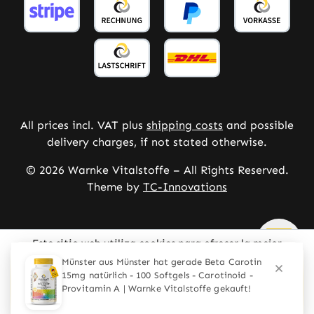
All prices incl. VAT plus
shipping costs
and possible
delivery charges, if not stated otherwise.
© 2026 Warnke Vitalstoffe – All Rights Reserved.
Theme by
TC-Innovations
Este sitio web utiliza cookies para ofrecer la mejor
experiencia posible.
Mehr Informationen ...
Configurar
Solo los técnicamente necesarios
Aceptar todas las cookies