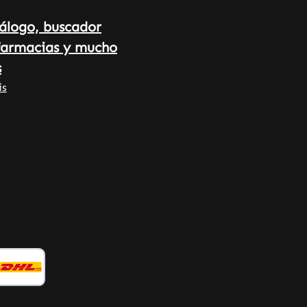
calidad e higiene HACCP • Sin
álogo, buscador
aditivos ni colorantes Tenga en
farmacias y mucho
cuenta que, como fabricantes y
distribuidores de complementos
s
alimenticios, no podemos
is
proporcionar información sobre
los efectos de las sustancias
vitales. Para obtener más
información, le recomendamos que
consulte la literatura
especializada o sitios web
especializados antes de realizar
un pedido.