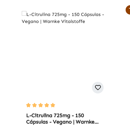
Average rating of 5 out of 5 stars
L-Citrulina 725mg - 150
Cápsulas - Vegano | Warnke
Vitalstoffe