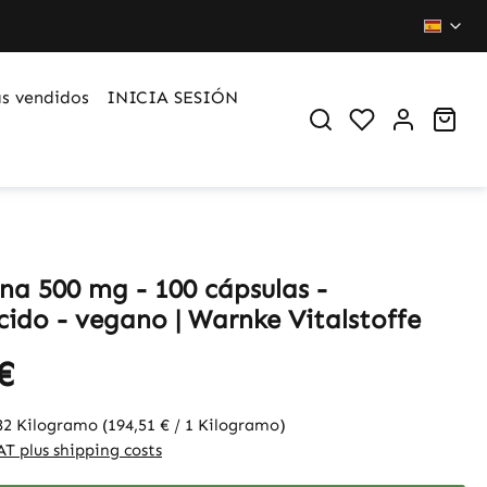
s vendidos
INICIA SESIÓN
You have 0 wi
Sho
ina 500 mg - 100 cápsulas -
ido - vegano | Warnke Vitalstoffe
€
82 Kilogramo
(194,51 € / 1 Kilogramo)
VAT plus shipping costs