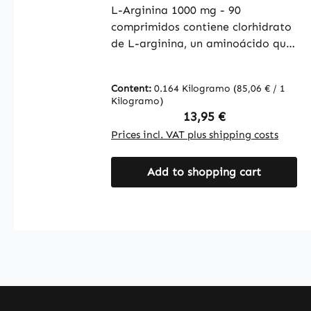
L-Arginina 1000 mg - 90
comprimidos contiene clorhidrato
de L-arginina, un aminoácido que
actúa como precursor del óxido
nítrico (NO) en el organismo. La
Content:
0.164 Kilogramo
(85,06 € / 1
L-arginina es ampliamente
Kilogramo)
conocida como fuente de este
Regular price:
13,95 €
importante aminoácido. Los
Prices incl. VAT plus shipping costs
comprimidos también contienen
celulosa microcristalina como
Add to shopping cart
agente de carga y aceite de
semilla de algodón como agente
antiaglomerante. Esta
combinación garantiza una
manipulación sencilla y una
calidad constante de los
comprimidos. Warnke Vitalstoffe -
Calidad farmacéutica alemana -
Made in Germany • 100 % Vegano