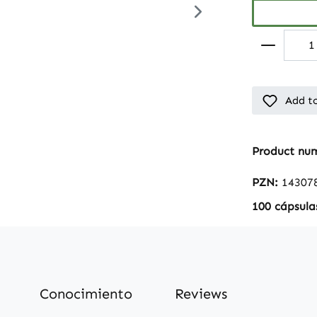
Add to
Product nu
PZN:
14307
100 cápsula
Conocimiento
Reviews