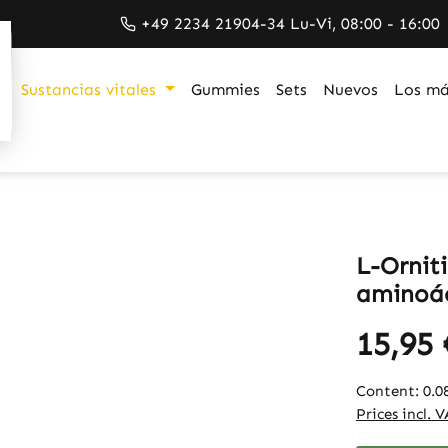
+49 2234 21904-34 Lu-Vi, 08:00 - 16:00
Sustancias vitales
Gummies
Sets
Nuevos
Los má
L-Ornit
aminoác
15,95 
Content:
0.0
Prices incl. 