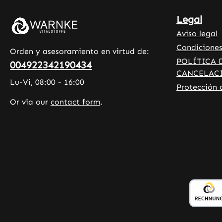
• Complementos alimenticios de
Legal
alta calidad fabricados en
Aviso legal
Alemania • Producido según los
estándares de calidad e higiene
Condiciones
Orden y asesoramiento en virtud de:
HACCP • Sin aditivos ni colorantes
POLÍTICA 
004922342190434
Tenga en cuenta: Como
CANCELAC
Lu-Vi, 08:00 - 16:00
fabricantes y distribuidores de
Protección 
complementos alimenticios, no
Or via our
contact form
.
estamos autorizados a realizar
declaraciones sobre los efectos de
los nutrientes. Para obtener más
información, recomendamos
consultar literatura especializada
o sitios web especializados antes
de realizar un pedido.