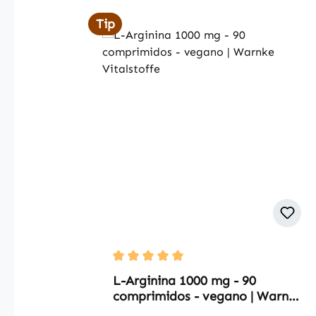
Tip
Average rating of 5 out of 5 stars
L-Arginina 1000 mg - 90
comprimidos - vegano | Warnke
Vitalstoffe