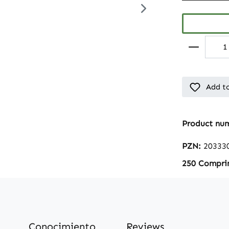
Add to
Product nu
PZN:
20333
250 Compri
Conocimiento
Reviews