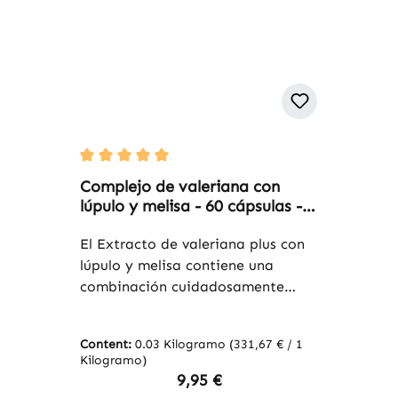
Average rating of 5 out of 5 stars
Complejo de valeriana con
lúpulo y melisa - 60 cápsulas -
fáciles de tragar - vegano |
Warnke Vitalstoffe
El Extracto de valeriana plus con
lúpulo y melisa contiene una
combinación cuidadosamente
equilibrada de extracto de raíz de
valeriana (4:1), extracto de melisa
Content:
0.03 Kilogramo
(331,67 € / 1
(10:1) y extracto de conos de
Kilogramo)
lúpulo (10:1). Estas cápsulas
Regular price:
9,95 €
incluyen celulosa microcristalina