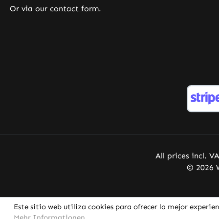
HACCP de calidad e higiene • Sin
Or via our
contact form
.
aditivos ni colorantes Tenga en
cuenta: Como fabricante y
distribuidor de complementos
alimenticios, no estamos
autorizados a realizar
declaraciones sobre los efectos de
los nutrientes. Para más
información, recomendamos
consultar literatura especializada
o sitios web especializados antes
de realizar un pedido.
All prices incl. V
© 2026 W
Este sitio web utiliza cookies para ofrecer la mejor experien
Mehr Informationen ...