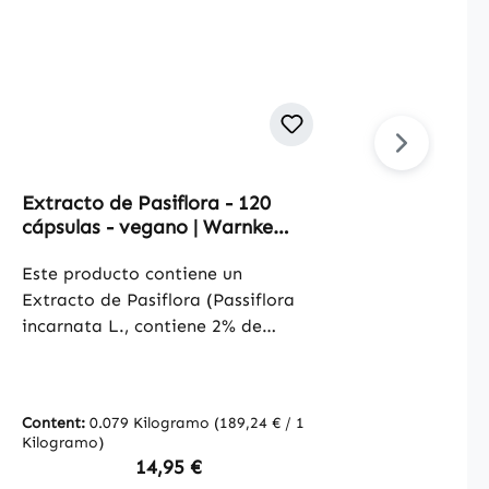
Extracto de Pasiflora - 120
L-Tri
cápsulas - vegano | Warnke
Cápsu
Vitalstoffe
Vegan
Este producto contiene un
El L-t
Extracto de Pasiflora (Passiflora
esenci
incarnata L., contiene 2% de
import
flavonas) y se presenta en una
especi
cápsula de
la pro
hidroxipropilmetilcelulosa.
cápsul
Content:
0.079 Kilogramo
(189,24 € / 1
Conten
Además, contiene L-leucina y una
triptófano. El env
Kilogramo)
Kilogr
mezcla de extracto de arroz como
cápsul
Regular price:
14,95 €
antiaglomerantes, así como sales
prácti