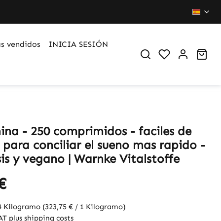
s vendidos
INICIA SESIÓN
You have 0 wi
Sho
ina - 250 comprimidos - faciles de
 para conciliar el sueno mas rapido -
is y vegano | Warnke Vitalstoffe
€
4 Kilogramo
(323,75 € / 1 Kilogramo)
VAT plus shipping costs