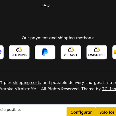
Tenga en cuenta: Como
FAQ
fabricantes y distribuidores de
complementos alimenticios, no
estamos autorizados a realizar
declaraciones sobre los efectos de
los nutrientes. Para más
Our payment and shipping methods:
información, recomendamos
consultar literatura especializada
o sitios web especializados antes
de realizar un pedido.
AT plus
shipping costs
and possible delivery charges, if not
arnke Vitalstoffe – All Rights Reserved. Theme by
TC-Inn
cia posible.
Configurar
Solo los