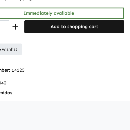
Immediately available
Add to shopping cart
 wishlist
mber:
14125
040
midos