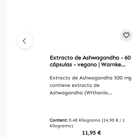
Extracto de Ashwagandha - 60
cápsulas - vegano | Warnke
Vitalstoffe
Extracto de Ashwagandha 500 mg
contiene extracto de
Ashwagandha (Withania
somnifera) de alta calidad,
estandarizado a un mínimo del 5
% de withanólidos. Este extracto
Content:
0.48 Kilogramo
(24,90 € / 1
vegetal se utiliza
Kilogramo)
tradicionalmente desde hace
Regular price:
11,95 €
siglos. Las cápsulas contienen