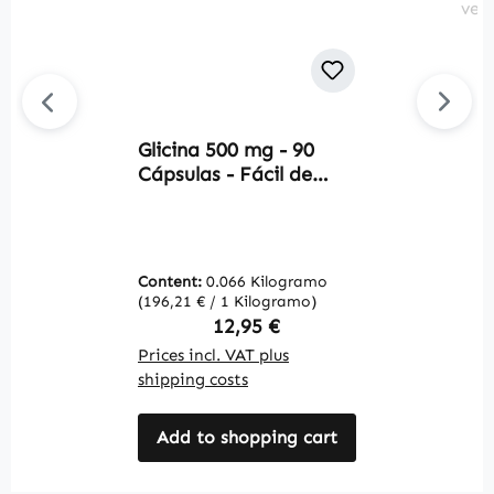
Glicina 500 mg - 90
V
Cápsulas - Fácil de
T
tragar - Aminoácido -
c
Alta dosis y Vegano |
s
Warnke Vitalstoffe
s
-
Content:
0.066 Kilogramo
C
V
(196,21 € / 1 Kilogramo)
(1
Regular price:
12,95 €
Prices incl. VAT plus
Pr
shipping costs
sh
Add to shopping cart