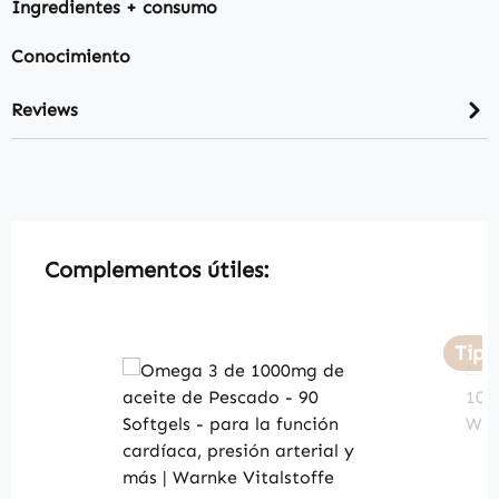
Ingredientes + consumo
Conocimiento
Reviews
Skip product gallery
Complementos útiles:
Tip