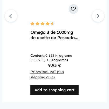
C
Average rating of 4.5 out of 5 stars
-
Omega 3 de 1000mg
V
de aceite de Pescado -
V
90 Softgels - para la
función cardíaca,
presión arterial y más |
Content:
0.123 Kilogramo
C
Warnke Vitalstoffe
(80,89 € / 1 Kilogramo)
(2
Regular price:
9,95 €
Prices incl. VAT plus
Pr
shipping costs
sh
Add to shopping cart