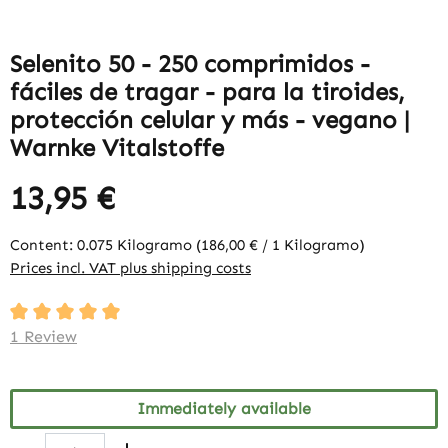
Selenito 50 - 250 comprimidos -
fáciles de tragar - para la tiroides,
protección celular y más - vegano |
Warnke Vitalstoffe
13,95 €
Content:
0.075 Kilogramo
(186,00 € / 1 Kilogramo)
Prices incl. VAT plus shipping costs
Average rating of 5 out of 5 stars
1 Review
Immediately available