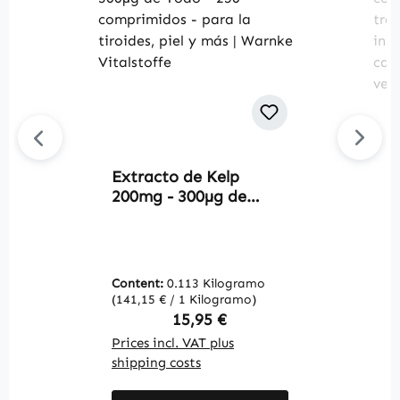
Extracto de Kelp
Av
200mg - 300µg de
Z
Yodo - 250
c
comprimidos - para la
d
tiroides, piel y más |
s
Warnke Vitalstoffe
v
Content:
0.113 Kilogramo
C
m
(141,15 € / 1 Kilogramo)
(1
v
Regular price:
15,95 €
V
Prices incl. VAT plus
Pr
shipping costs
sh