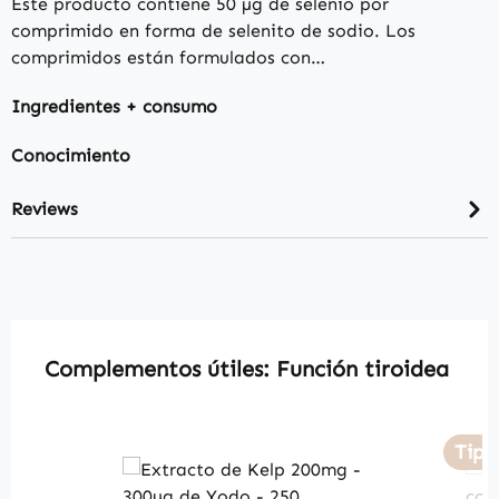
Este producto contiene 50 µg de selenio por
comprimido en forma de selenito de sodio. Los
comprimidos están formulados con…
Ingredientes + consumo
Conocimiento
Reviews
Skip product gallery
Complementos útiles: Función tiroidea
Tip