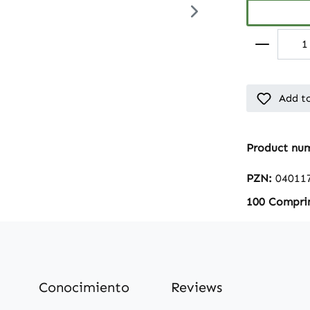
Add to
Product nu
PZN:
04011
100 Compri
Conocimiento
Reviews