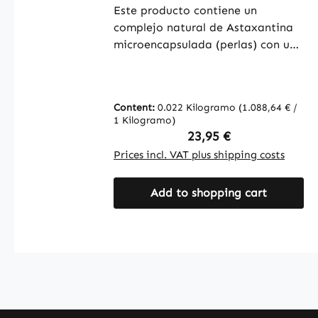
vegano | Warnke Vitalstoffe
Este producto contiene un
complejo natural de Astaxantina
microencapsulada (perlas) con un
2,5% de astaxantina. La cubierta
de la cápsula está elaborada con
hidroxipropilmetilcelulosa para
Content:
0.022 Kilogramo
(1.088,64 € /
facilitar su ingesta. Con 60
1 Kilogramo)
cápsulas por envase, este
Regular price:
23,95 €
producto ofrece una forma
Prices incl. VAT plus shipping costs
práctica de integrar la
Astaxantina en la dieta diaria.
Add to shopping cart
Warnke Vitalstoffe - Calidad
farmacéutica alemana - Hecho en
Alemania • 100% vegano •
Suplementos alimenticios de alta
calidad fabricados en Alemania •
Producidos según las normas de
calidad e higiene HACCP • Sin
aditivos ni colorantesAdvertencia: