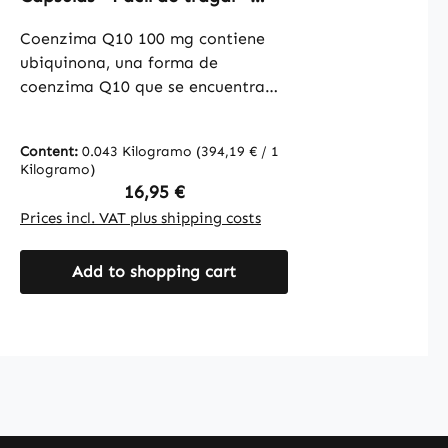
Ubiquinona - Vegano | Warnke
Vitalstoffe
Coenzima Q10 100 mg contiene
ubiquinona, una forma de
coenzima Q10 que se encuentra
de forma natural en el organismo
y que desempeña un papel
Content:
0.043 Kilogramo
(394,19 € / 1
importante en el metabolismo
Kilogramo)
energético. Con 100 cápsulas por
Regular price:
16,95 €
envase, este producto ofrece una
Prices incl. VAT plus shipping costs
dosificación práctica. Las
cápsulas están compuestas por
Add to shopping cart
hidroxipropilmetilcelulosa, lo que
las hace aptas para una dieta
vegana. La fórmula se
complementa con L-leucina, así
como con aceite de semilla de
algodón y celulosa microcristalina
como antiaglomerantes. Warnke
Vitalstoffe - Calidad farmacéutica