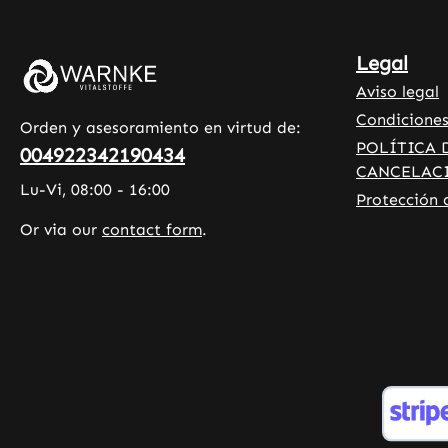
La oleorresina rica en astaxantina
procedente de las algas
Legal
Haematococcus pluvialis solo debe
Aviso legal
consumirse durante el embarazo y
la lactancia tras consultar con un
Condiciones
Orden y asesoramiento en virtud de:
médico. Los productos que
POLÍTICA 
004922342190434
contienen astaxantina no deben
CANCELAC
Lu-Vi, 08:00 - 16:00
ser consumidos por bebés, niños ni
Protección 
adolescentes menores de 14 años.
Or via our
contact form
.
Tenga en cuenta: Como
fabricantes y distribuidores de
complementos alimenticios, no
estamos autorizados a realizar
declaraciones sobre los efectos de
los nutrientes. Para más
información, recomendamos
consultar literatura especializada
o sitios web especializados antes