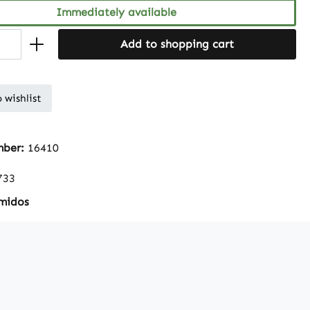
Immediately available
Add to shopping cart
 wishlist
mber:
16410
733
midos