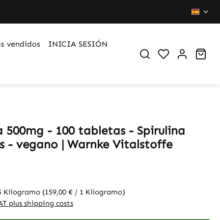
s vendidos
INICIA SESIÓN
You have 0 wi
Sho
a 500mg - 100 tabletas - Spirulina
s - vegano | Warnke Vitalstoffe
5 Kilogramo
(159,00 € / 1 Kilogramo)
VAT plus shipping costs