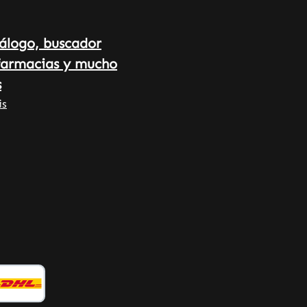
alemana - Fabricado en Alemania
• 100 % vegano • Complementos
álogo, buscador
alimenticios de alta calidad
farmacias y mucho
fabricados en Alemania •
Producido según las normas de
s
calidad e higiene HACCP • Sin
is
aditivos ni colorantes Tenga en
cuenta que, como fabricantes y
distribuidores de complementos
alimenticios, no podemos
proporcionar información sobre
los efectos de las sustancias
vitales. Para obtener más
información, le recomendamos que
consulte la literatura
especializada o sitios web
especializados antes de realizar
un pedido.