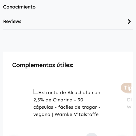
Conocimiento
Reviews
Skip product gallery
Complementos útiles:
Tip