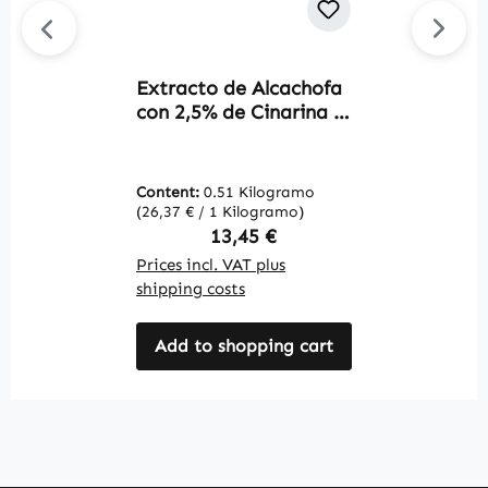
Extracto de Alcachofa
C
con 2,5% de Cinarina -
6
90 cápsulas - fáciles de
t
tragar - vegano |
V
Warnke Vitalstoffe
Content:
0.51 Kilogramo
C
(26,37 € / 1 Kilogramo)
(6
Regular price:
13,45 €
Prices incl. VAT plus
Pr
shipping costs
sh
Add to shopping cart