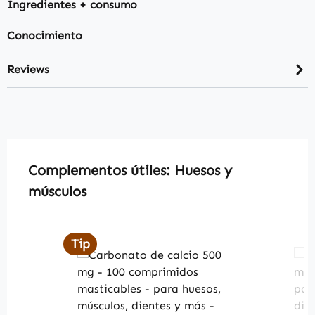
Ingredientes + consumo
Conocimiento
Reviews
Skip product gallery
Complementos útiles: Huesos y
músculos
Tip