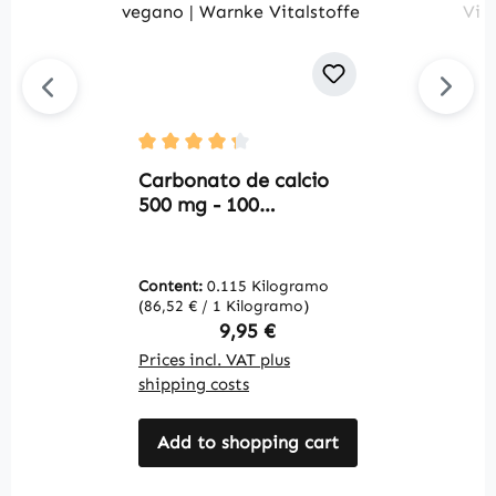
Average rating of 4.33 out of 5 stars
Av
Carbonato de calcio
C
500 mg - 100
d
comprimidos
c
masticables - para
m
huesos, músculos,
d
Content:
0.115 Kilogramo
C
dientes y más - vegano
V
(86,52 € / 1 Kilogramo)
(1
| Warnke Vitalstoffe
Regular price:
9,95 €
Prices incl. VAT plus
Pr
shipping costs
sh
Add to shopping cart