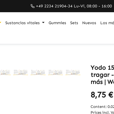
+49 2234 21904-34 Lu-Vi, 08:00 - 16:00
Sustancias vitales
Gummies
Sets
Nuevos
Los má
Yodo 15
tragar -
más | W
8,75 €
Content:
0.0
Prices incl. 