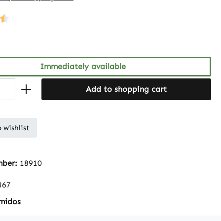
ng of 4.5 out of 5 stars
Immediately available
Add to shopping cart
 wishlist
mber:
18910
367
midos