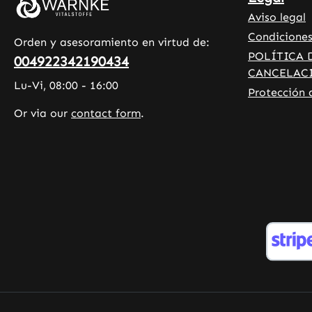
Alemania • Producido según
Aviso legal
estándares HACCP de calidad e
higiene • Sin aditivos ni colorantes
Condiciones
Orden y asesoramiento en virtud de:
Descubra los beneficios:El selenio
POLÍTICA 
004922342190434
contribuye a la espermatogénesis
CANCELAC
Lu-Vi, 08:00 - 16:00
normal . El selenio contribuye al
Protección 
mantenimiento del cabello normal.
Or via our
contact form
.
El selenio contribuye al
mantenimiento de las uñas
normales. El selenio contribuye al
funcionamiento normal del
sistema inmunitario . El selenio
contribuye al funcionamiento
normal de la glándula tiroides. El
selenio contribuye a la protección
de las células frente al estrés
oxidativo.Tenga en cuenta: Como
fabricante y distribuidor de
complementos alimenticios, no