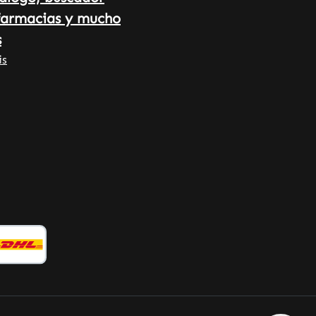
Calidad farmacéutica alemana -
farmacias y mucho
Fabricado en Alemania • 100 %
vegano • Complementos
s
alimenticios de alta calidad
is
fabricados en Alemania •
Producido según los estándares
HACCP de calidad e higiene • Sin
aditivos ni colorantes Tenga en
cuenta: Como fabricante y
distribuidor de complementos
alimenticios, no estamos
autorizados a realizar
declaraciones sobre los efectos de
los nutrientes. Para más
información, recomendamos
consultar literatura especializada
o sitios web especializados antes
de realizar un pedido.