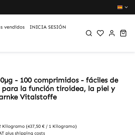
s vendidos
INICIA SESIÓN
You have 0 wi
Sho
0µg - 100 comprimidos - fáciles de
 para la función tiroidea, la piel y
arnke Vitalstoffe
2 Kilogramo
(437,50 € / 1 Kilogramo)
VAT plus shipping costs