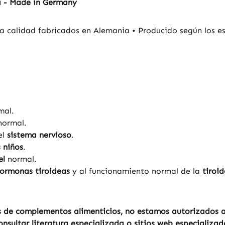
a - Made in Germany
a calidad fabricados en Alemania • Producido según los es
mal.
ormal.
el
sistema nervioso
.
 niños
.
el
normal.
ormonas tiroideas
y al funcionamiento normal de la
tiroid
 de complementos alimenticios, no estamos autorizados a r
sultar literatura especializada o sitios web especializad