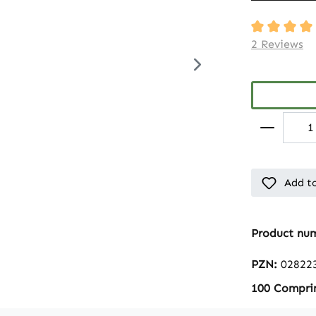
Average rati
2 Reviews
Add to
Product nu
PZN:
02822
100 Compri