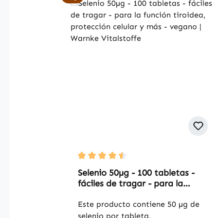
Average rating of 4.5 out of 5 stars
Selenio 50µg - 100 tabletas -
fáciles de tragar - para la
función tiroidea, protección
celular y más - vegano | Warnke
Este producto contiene 50 µg de
Vitalstoffe
selenio por tableta,