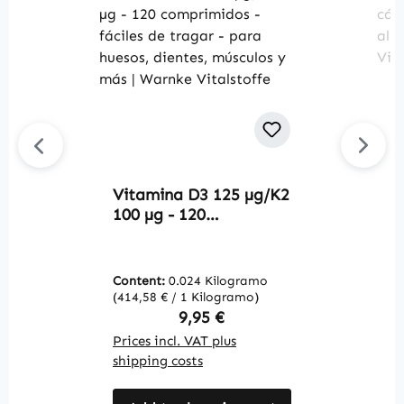
Vitamina D3 125 µg/K2
E
100 µg - 120
1
comprimidos - fáciles
d
de tragar - para
v
huesos, dientes,
V
Content:
0.024 Kilogramo
C
músculos y más |
(414,58 € / 1 Kilogramo)
(2
Warnke Vitalstoffe
Regular price:
9,95 €
Prices incl. VAT plus
Pr
shipping costs
sh