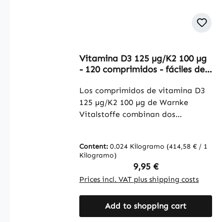
Vitamina D3 125 µg/K2 100 µg
- 120 comprimidos - fáciles de
tragar - para huesos, dientes,
músculos y más | Warnke
Los comprimidos de vitamina D3
Vitalstoffe
125 µg/K2 100 µg de Warnke
Vitalstoffe combinan dos
vitaminas importantes en una
práctica forma de comprimido. La
Content:
0.024 Kilogramo
(414,58 € / 1
vitamina D3, también conocida
Kilogramo)
como la vitamina del sol, y la
Regular price:
9,95 €
vitamina K2 en las formas
Prices incl. VAT plus shipping costs
biodisponibles MK-7 y MK-4 se
complementan perfectamente.
Add to shopping cart
Con solo un comprimido cada
cinco días, obtiene una dosis