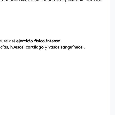
pués del
ejercicio físico intenso
.
ncías, huesos, cartílago
y
vasos sanguíneos
.