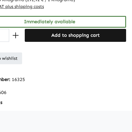
VAT plus shipping costs
Immediately available
Add to shopping cart
 wishlist
mber:
16325
606
s