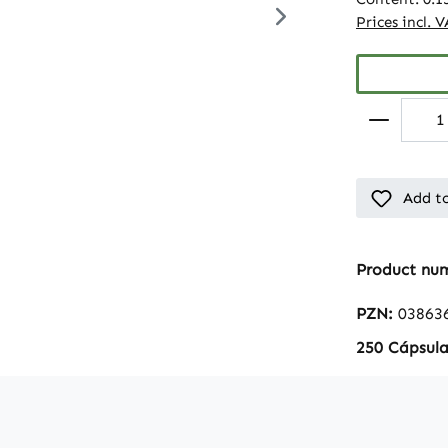
Prices incl. 
Add to
Product nu
PZN:
03863
250 Cápsula