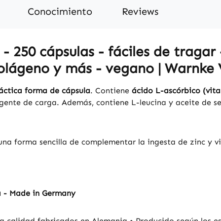
Conocimiento
Reviews
- 250 cápsulas - fáciles de tragar 
olágeno y más - vegano | Warnke V
áctica forma de cápsula
. Contiene
ácido L-ascórbico (vita
gente de carga. Además, contiene L-leucina y aceite de se
una forma sencilla de complementar la ingesta de zinc y vi
a - Made in Germany
a calidad fabricados en Alemania • Producido según los es