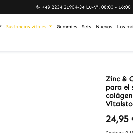
+49 2234 21904-34 Lu-Vi, 08:00 - 16:00
Sustancias vitales
Gummies
Sets
Nuevos
Los má
Zinc & C
para el
colágen
Vitalsto
24,95 
Content:
0.1