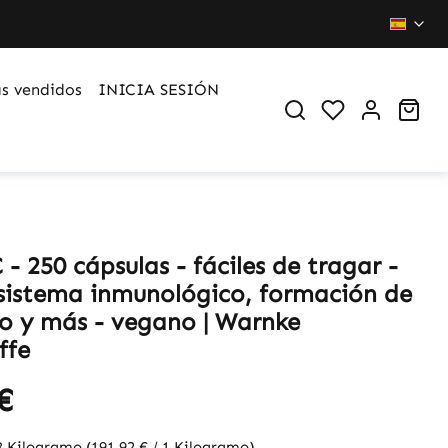
s vendidos
INICIA SESIÓN
You have 0 wi
Sho
 - 250 cápsulas - fáciles de tragar -
 sistema inmunológico, formación de
o y más - vegano | Warnke
ffe
€
3 Kilogramo
(191,92 € / 1 Kilogramo)