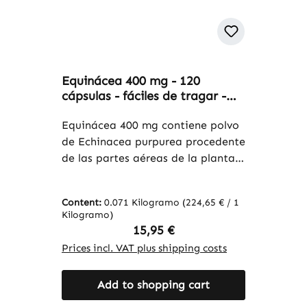
Equinácea 400 mg - 120
cápsulas - fáciles de tragar -
alta dosis & vegano | Warnke
Vitalstoffe
Equinácea 400 mg contiene polvo
de Echinacea purpurea procedente
de las partes aéreas de la planta.
La cápsula está elaborada con
hidroxipropilmetilcelulosa,
Content:
0.071 Kilogramo
(224,65 € / 1
mientras que la L-leucina y la
Kilogramo)
celulosa microcristalina se utilizan
Regular price:
15,95 €
como excipientes. Con 120
Prices incl. VAT plus shipping costs
cápsulas por envase, este
producto ofrece una forma sencilla
Add to shopping cart
de integrar la equinácea en la
alimentación diaria.Warnke