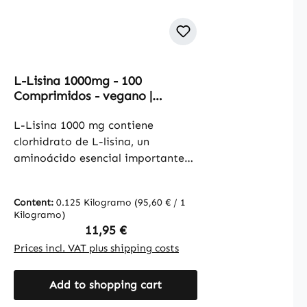
L-Lisina 1000mg - 100
Comprimidos - vegano |
Warnke Vitalstoffe
L-Lisina 1000 mg contiene
clorhidrato de L-lisina, un
aminoácido esencial importante
para diversas funciones del
organismo. Cada comprimido
Content:
0.125 Kilogramo
(95,60 € / 1
aporta 1000 mg de L-lisina, lo que
Kilogramo)
permite una dosificación
Regular price:
11,95 €
específica. El envase contiene 100
Prices incl. VAT plus shipping costs
comprimidos y ofrece una forma
práctica de cubrir las necesidades
Add to shopping cart
de lisina. Se utiliza celulosa
microcristalina como excipiente