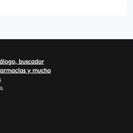
para estabilizar los comprimidos y
facilitar su manipulación.Warnke
Vitalstoffe - Calidad farmacéutica
alemana - Fabricado en Alemania
• 100 % vegano • Complementos
alimenticios de alta calidad
fabricados en Alemania •
Producido según las normas de
álogo, buscador
calidad e higiene HACCP • Sin
farmacias y mucho
aditivos ni colorantes Tenga en
cuenta que, como fabricantes y
s
distribuidores de complementos
is
alimenticios, no podemos
proporcionar información sobre
los efectos de las sustancias
vitales. Para obtener más
información, le recomendamos que
consulte la literatura