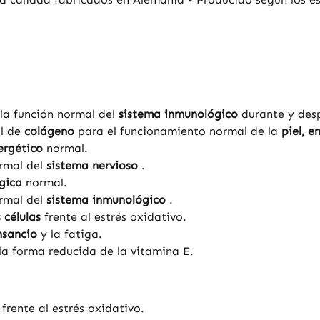
la función normal del
sistema inmunológico
durante y des
al de
colágeno
para el funcionamiento normal de la
piel, e
ergético
normal.
rmal del
sistema nervioso
.
ógica
normal.
rmal del
sistema inmunológico
.
 células
frente al estrés oxidativo.
nsancio
y la fatiga.
la forma reducida de la vitamina E.
frente al estrés oxidativo.