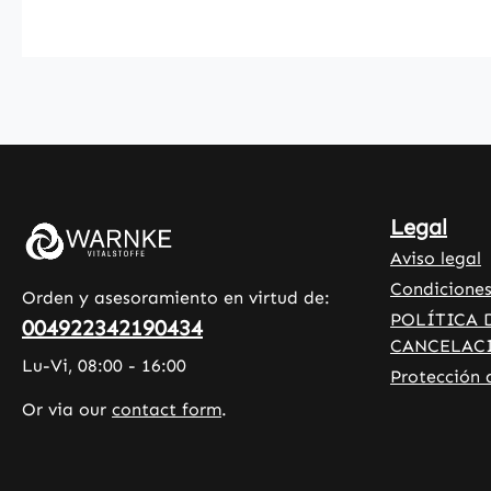
específica de estos nutrientes
esenciales. Los comprimidos se
fabrican en Alemania y cumplen
con los más altos estándares de
calidad. Son fáciles de tomar y se
integran perfectamente en una
alimentación equilibrada. Warnke
Vitalstoffe - Calidad farmacéutica
Legal
alemana - Made in Germany •
Aviso legal
Complementos alimenticios de
alta calidad fabricados en
Condiciones
Orden y asesoramiento en virtud de:
Alemania • Producido conforme a
POLÍTICA 
004922342190434
los estándares HACCP de calidad
CANCELAC
Lu-Vi, 08:00 - 16:00
e higiene • Sin aditivos ni
Protección 
colorantes Descubra los
Or via our
contact form
.
beneficios: La vitamina K
contribuye a una coagulación
sanguínea normal. La vitamina K