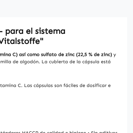
- para el sistema
italstoffe"
mina C) así como sulfato de zinc (22,5 % de zinc)
y
milla de algodón. La cubierta de la cápsula está
tamina C. Las cápsulas son fáciles de dosificar e
tándares HACCP de calidad e higiene • Sin aditivos