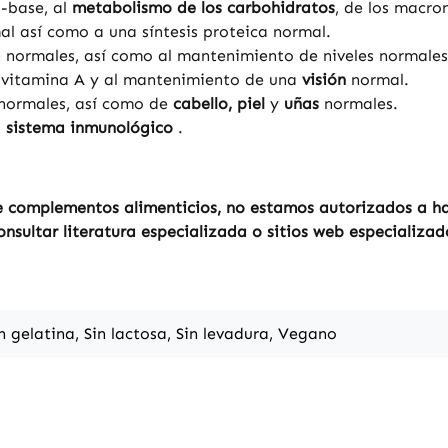
o-base, al
metabolismo de los carbohidratos
, de los macro
l así como a una síntesis proteica normal.
 normales, así como al mantenimiento de niveles normales
a vitamina A y al mantenimiento de una
visión
normal.
 normales, así como de
cabello, piel
y
uñas
normales.
l
sistema inmunológico
.
 complementos alimenticios, no estamos autorizados a hac
sultar literatura especializada o sitios web especializad
in gelatina, Sin lactosa, Sin levadura, Vegano