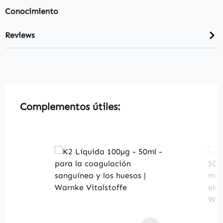
Conocimiento
Reviews
Skip product gallery
Complementos útiles: