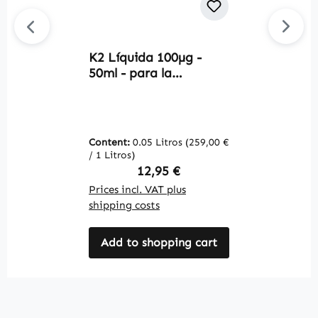
K2 Líquida 100µg -
B
50ml - para la
M
coagulación sanguínea
c
y los huesos | Warnke
m
Vitalstoffe
e
y
Content:
0.05 Litros
(259,00 €
C
W
/ 1 Litros)
(1
Regular price:
12,95 €
Prices incl. VAT plus
Pr
shipping costs
sh
Add to shopping cart