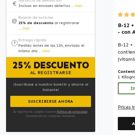
Garantía de devolución
€
declara
Incluso en envases abiertos
...más
de los 
Boletín de noticias
@
inform
Average
25% de descuento
al registrarse
B-12 +
consult
...más
- con 
o sitio
compri
Entrega rápida
🕐
de real
embar
B-12 + 
Pedido antes de las 12h, enviado el
mismo día
...más
más | 
contie
(vitami
25% DESCUENTO
(ácido 
Content
AL REGISTRARSE
comple
1 Kilog
acerola
¡Suscríbase a nuestro boletín y ahorre al
envase 
I
instante!
compri
SUSCRIBIRSE AHORA
sacaro
Prices i
aroma n
Al registrarse, acepta nuestra
Política de privacidad
.
Cancelación en cualquier momento.
diseña
A
adminis
permit