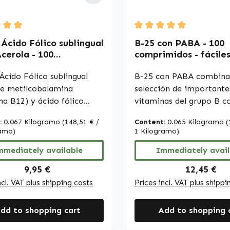
ciones sobre los efectos
consultar literatura esp
nutrientes. Para más
o sitios web especializa
ación, recomendamos
de realizar un pedido.
 rating of 5 out of 5 stars
Average rating of 5 out 
 Ácido Fólico sublingual
B-25 con PABA - 100
ar literatura especializada
Acerola - 100
comprimidos - fácile
s web especializados antes
midos - para el
tragar - con biotina,
izar un pedido.
azo, energía y mucho
Ácido Fólico sublingual
B12 etc. - para energ
B-25 con PABA combina
Warnke Vitalstoffe
cabello, piel, sistema
ne metilcobalamina
selección de importante
inmunitario etc. | Wa
na B12) y ácido fólico
vitaminas del grupo B c
Vitalstoffe
pteroilmonoglutámico),
para-aminobenzoico (P
:
0.067 Kilogramo
(148,51 € /
Content:
0.065 Kilogramo
(
mentados con polvo de
Contiene metilcobalami
ramo)
1 Kilogramo)
 y polvo de cereza. El
bitartrato de colina, m
contiene 100
mmediately available
de tiamina, clorhidrato 
Immediately avail
midos, endulzados con
piridoxina, D-pantotena
Regular price:
Regular pr
9,95 €
12,45 €
sa y aromatizados con
calcio, riboflavina, nico
ncl. VAT plus shipping costs
Prices incl. VAT plus shippi
atural de cereza. Están
inositol, PABA, ácido
dos para una cómoda
pteroilmonoglutámico y
dd to shopping cart
Add to shopping 
tración sublingual,
biotina. Como excipient
iendo que el comprimido
utilizan celulosa microcr