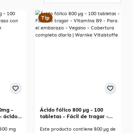
Tip
00mg -
Ácido fólico 800 µg - 100
- ácido
tabletas - Fácil de tragar -
arnke
Vitamina B9 - Para el
 300 mg
embarazo - Vegano -
Este producto contiene 800 µg de