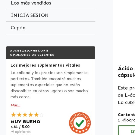
Los más vendidos
Calidad
Fabricado
INICIA SESIÓN
vegano
aliment
Cupón
fabrica
Produc
calidad
AUSGEZEICHNET.ORG
OPINIONES DE CLIENTES
aditivo
cuenta:
Los mejores suplementos vitales
Ácido 
distri
La calidad y los precios son simplemente
cápsul
aliment
perfectos. También encontré muchos
alta d
autoriz
suplementos especiales que no están
Vitals
Este p
disponibles en otros lugares o son mucho
declara
de L-ác
más caros.
de los 
La cubi
Más...
inform
elabor
★★★★★
consult
☆
Content
hidroxi
1 Kilog
o sitio
MUY BUENO
mientra
4.61 / 5.00
de real
microcr
I
49 opiniones