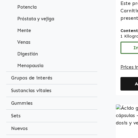
Este pr
Potencia
Carniti
present
Próstata y vejiga
cubiert
Mente
Content
elabor
1 Kilog
hidroxi
Venas
mientra
I
Digestión
magnési
una mez
Menopausia
Prices i
como a
Las cáp
Grupos de interés
A
dosific
Sustancias vitales
cómodam
Contien
Gummies
equilib
y son a
Sets
valora
Nuevos
cuidad
formula