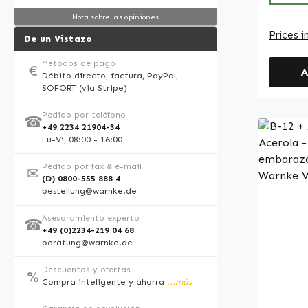
agente de 
Nota sobre las opiniones
cápsula
Prices i
De un Vistazo
produc
sencill
Métodos de pago
€
A
glutámi
Débito directo, factura, PayPal,
SOFORT (via Stripe)
diaria.
dosific
Pedido por teléfono
☎
regular. Warnke Vitalstoff
+49 2234 21904-34
Calidad
Lu-Vi, 08:00 - 16:00
Made in Germ
Pedido por fax & e-mail
✉
• Comp
(D) 0800-555 888 4
alta ca
bestellung@warnke.de
Aleman
Asesoramiento experto
☎
los est
+49 (0)2234-219 04 68
e higien
beratung@warnke.de
colorantes Tenga e
Descuentos y ofertas
Como fa
%
Compra inteligente y ahorra
...más
de com
no esta