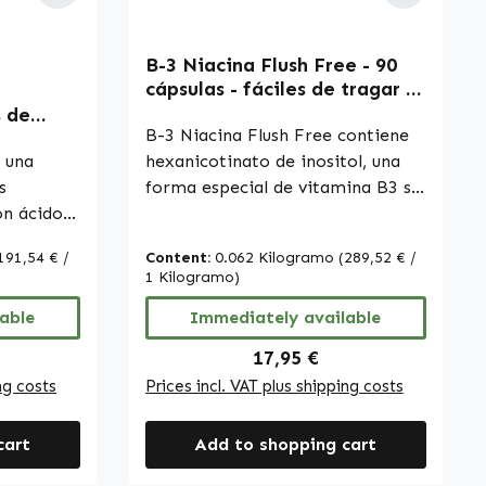
ecializada
alimenticios, no estamos
dos antes
autorizados a realizar
B-3 Niacina Flush Free - 90
declaraciones sobre los efectos
of 5 stars
cápsulas - fáciles de tragar -
de los nutrientes. Para más
para la piel, el sistema
s de
información, recomendamos
nervioso y mucho más |
B-3 Niacina Flush Free contiene
 vitamina
consultar literatura especializada
Warnke Vitalstoffe
ía,
 una
hexanicotinato de inositol, una
o sitios web especializados antes
s
forma especial de vitamina B3 sin
de realizar un pedido.
rnke
on ácido
efecto flush que permite una
ABA).
dosificación precisa sin el típico
191,54 € /
Content:
0.062 Kilogramo
(289,52 € /
na,
enrojecimiento de la piel. Cada
1 Kilogramo)
ononitrato
cápsula aporta una cantidad
de
able
cuidadosamente dosificada de
Immediately available
to de
este ingrediente. El envase
ice:
Regular price:
17,95 €
tinamida,
contiene 90 cápsulas, lo que
ng costs
Prices incl. VAT plus shipping costs
garantiza un suministro de larga
 D-
duración. La cubierta de la
cart
Add to shopping cart
es se
cápsula está elaborada con
istalina
hidroxipropilmetilcelulosa,