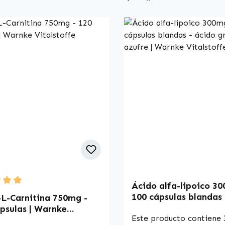
Ácido alfa-lipoico 3
 rating of 5 out of 5 stars
100 cápsulas blandas 
-L-Carnitina 750mg -
graso con azufre | W
psulas | Warnke
Vitalstoffe
Este producto contiene
toffe