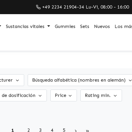
+49 2234 21904-34 Lu-Vi, 08:00 - 16:00
Sustancias vitales
Gummies
Sets
Nuevos
Los más
cturer
Búsqueda alfabética (nombres en alemán)
 de dosificación
Price
Rating min.
Page
Page
Page
Page
Page
1
2
3
4
5