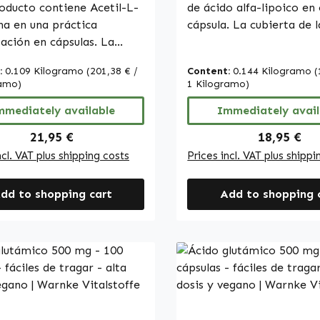
oducto contiene Acetil-L-
de ácido alfa-lipoico en
na en una práctica
cápsula. La cubierta de l
ación en cápsulas. La
está hecha de gelatina (
a de la cápsula está
está coloreada con óxid
:
0.109 Kilogramo
(201,38 € /
Content:
0.144 Kilogramo
(
ada con
hierro. Para la fabricaci
ramo)
1 Kilogramo)
propilmetilcelulosa,
cápsulas se utilizan acei
s que se utilizan sales
mmediately available
(refinado e hidrogenado)
Immediately avail
cas de ácidos grasos y
glicerina como humecta
Regular price:
Regular pr
21,95 €
18,95 €
cla de extracto de arroz
lecitina de soja como
ncl. VAT plus shipping costs
Prices incl. VAT plus shippi
gentes antiaglomerantes.
emulsionante. Las cápsulas
sulas son fáciles de
ofrecen una forma sencil
dd to shopping cart
Add to shopping 
ar y pueden integrarse
dosificar el ácido alfa-l
ente en la rutina diaria.
integrarlo en la vida diar
en una cantidad
Warnke Vitalstoffe - Ca
rada de Acetil-L-Carnitina
farmacéutica alemana -
decuadas para quienes
Fabricado en Alemania •
n una composición
Complementos alimenti
osamente
alta calidad fabricados 
da.Warnke Vitalstoffe -
Alemania • Producidos s