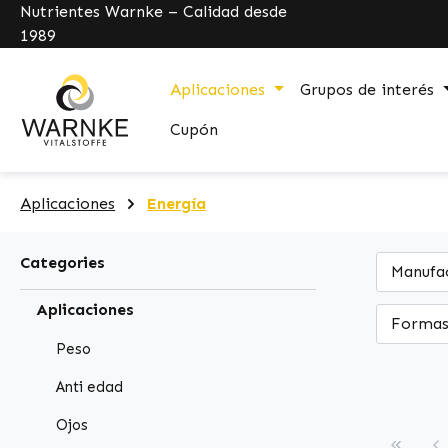
Nutrientes Warnke – Calidad desde
search
Skip to main navigation
1989
Aplicaciones
Grupos de interés
Cupón
Aplicaciones
Energía
Categories
Manufa
Aplicaciones
Formas
Peso
Anti edad
Ojos