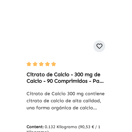
Average rating of 5 out of 5 stars
Citrato de Calcio - 300 mg de
Calcio - 90 Comprimidos - Para
Huesos, Músculos, Dientes y
Más - vegano | Warnke
Citrato de Calcio 300 mg contiene
Vitalstoffe
citrato de calcio de alta calidad,
una forma orgánica de calcio
conocida por su buena
biodisponibilidad. Con 90
Content:
0.132 Kilogramo
(90,53 € / 1
comprimidos por envase, el