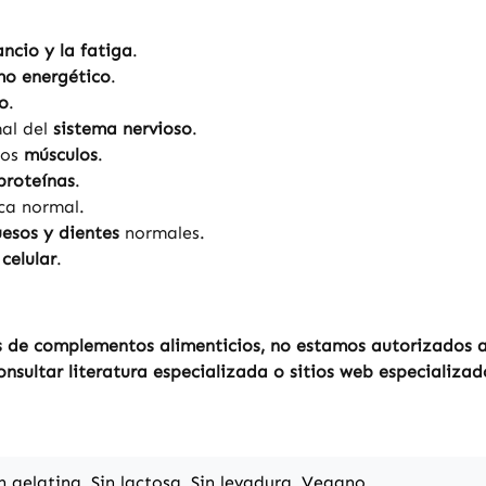
ncio y la fatiga
.
o energético
.
co
.
mal del
sistema nervioso
.
los
músculos
.
proteínas
.
ca normal.
esos y dientes
normales.
 celular
.
 de complementos alimenticios, no estamos autorizados a r
sultar literatura especializada o sitios web especializad
in gelatina, Sin lactosa, Sin levadura, Vegano