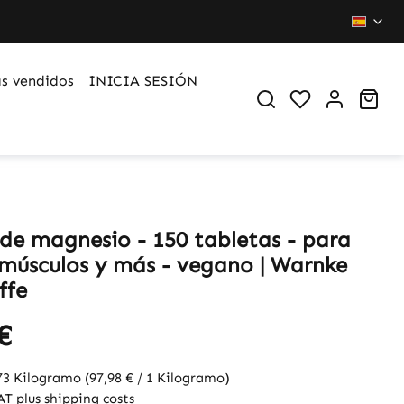
s vendidos
INICIA SESIÓN
You have 0 wi
Sho
 de magnesio - 150 tabletas - para
 músculos y más - vegano | Warnke
ffe
€
73 Kilogramo
(97,98 € / 1 Kilogramo)
VAT plus shipping costs