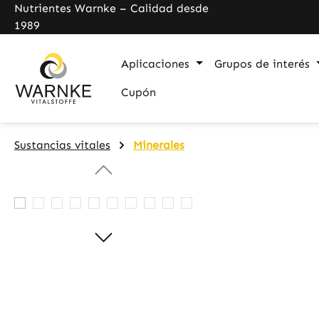
Nutrientes Warnke – Calidad desde
search
Skip to main navigation
1989
Aplicaciones
Grupos de interés
Cupón
Sustancias vitales
Minerales
Skip image gallery