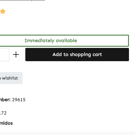
ng of 5 out of 5 stars
Immediately available
Add to shopping cart
 wishlist
mber:
29615
172
midos