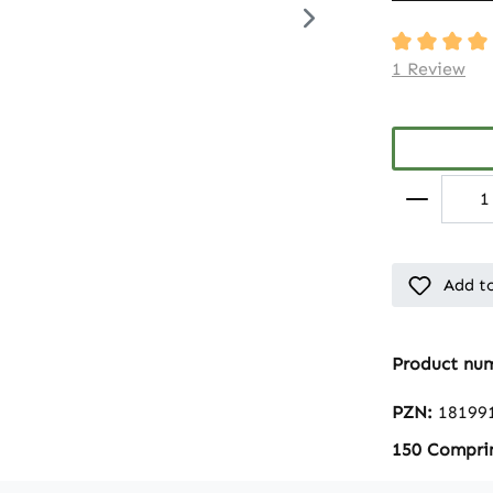
Average rati
1 Review
Add to
Product nu
PZN:
18199
150 Compri