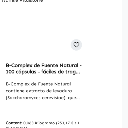
B-Complex de Fuente Natural -
100 cápsulas - fáciles de tragar
- con vitamina B12, biotina y
más - para la energía, el
B-Complex de Fuente Natural
sistema inmunitario y más |
contiene extracto de levadura
Warnke Vitalstoffe
(Saccharomyces cerevisiae), que
aporta un 8% de vitaminas del
grupo B, incluyendo B1, B2, B3, B5,
B6, B7, B9 y B12. Estas vitaminas
Content:
0.063 Kilogramo
(253,17 € / 1
son esenciales para el