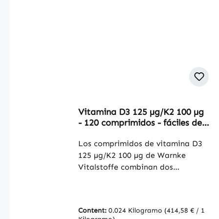
Vitamina D3 125 µg/K2 100 µg
- 120 comprimidos - fáciles de
tragar - para huesos, dientes,
músculos y más | Warnke
Los comprimidos de vitamina D3
Vitalstoffe
125 µg/K2 100 µg de Warnke
Vitalstoffe combinan dos
vitaminas importantes en una
práctica forma de comprimido. La
vitamina D3, también conocida
Content:
0.024 Kilogramo
(414,58 € / 1
como la vitamina del sol, y la