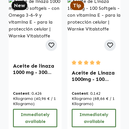
New
Tip
Tip
Aceite de linaza
Average rating of 5 out of
1000 mg - 300
Aceite de Linaza
softgels - con
1000mg - 100
Omega 3-6-9 y
Softgels - con
vitamina E - para
vitamina E - para
Content:
0.426
Content:
0.142
la protección
la protección
Kilogramo
(40,96 € / 1
Kilogramo
(68,66 € / 1
celular | Warnke
Kilogramo)
celular | Warnke
Kilogramo)
Vitalstoffe
Vitalstoffe
Immediately
Immediately
available
available