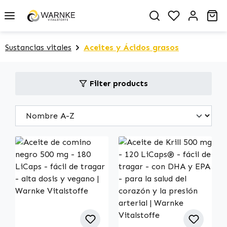
in content
You have 0 
Sh
Sustancias vitales
Aceites y Ácidos grasos
Filter products