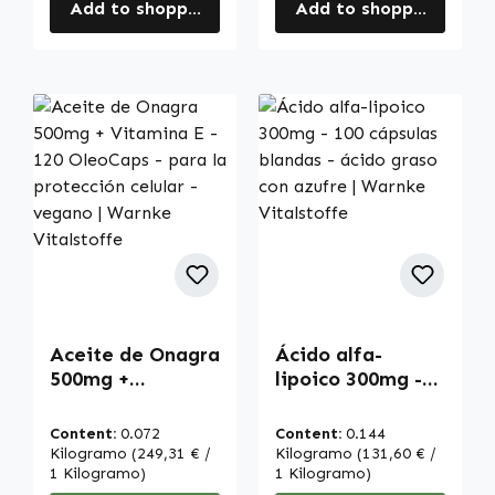
Add to shopping cart
Add to shopping cart
Aceite de Onagra
Ácido alfa-
500mg +
lipoico 300mg -
Vitamina E - 120
100 cápsulas
OleoCaps - para
blandas - ácido
Content:
0.072
Content:
0.144
la protección
graso con azufre
Kilogramo
(249,31 € /
Kilogramo
(131,60 € /
celular - vegano |
1 Kilogramo)
| Warnke
1 Kilogramo)