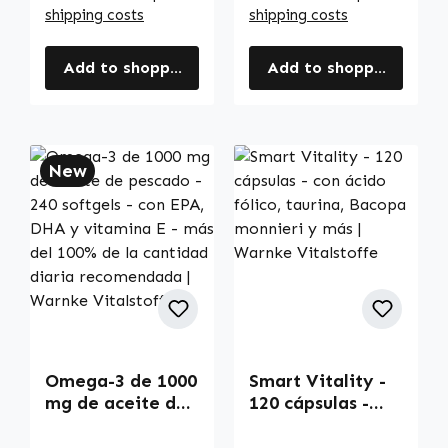
shipping costs
shipping costs
Add to shopping cart
Add to shopping cart
New
Omega-3 de 1000
Smart Vitality -
mg de aceite de
120 cápsulas -
pescado - 240
con ácido fólico,
softgels - con
taurina, Bacopa