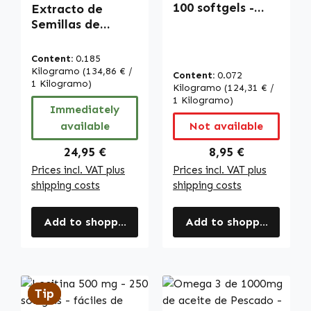
Average rating of 4 out of 5 stars
100 softgels -
Extracto de
fáciles de tragar
Semillas de
- de soja - sin
Calabaza - 250
OGM - alta dosis |
cápsulas - con
Content:
0.185
Warnke
vitamina E y
Kilogramo
(134,86 € /
Content:
0.072
Vitalstoffe
selenio - para el
1 Kilogramo)
Kilogramo
(124,31 € /
sistema
1 Kilogramo)
Immediately
inmunitario, la
available
Not available
piel y más |
Warnke
Regular price:
Regular price:
24,95 €
8,95 €
Vitalstoffe
Prices incl. VAT plus
Prices incl. VAT plus
shipping costs
shipping costs
Add to shopping cart
Add to shopping cart
Tip
Tip