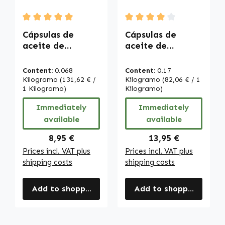
Average rating of 5 out of 5 stars
Average rating of 4 out of
Cápsulas de
Cápsulas de
aceite de
aceite de
pescado 500 mg -
pescado 500 mg -
100 softgels -
250 softgels -
Content:
0.068
Content:
0.17
fáciles de tragar
fáciles de tragar
Kilogramo
(131,62 € /
Kilogramo
(82,06 € / 1
- con DHA, EPA y
1 Kilogramo)
- con DHA, EPA y
Kilogramo)
vitamina E - para
vitamina E - para
Immediately
Immediately
la presión
la presión
available
available
arterial, el
arterial, el
corazón y más |
corazón y más |
Regular price:
Regular price:
8,95 €
13,95 €
Warnke
Warnke
Prices incl. VAT plus
Prices incl. VAT plus
Vitalstoffe
Vitalstoffe
shipping costs
shipping costs
Add to shopping cart
Add to shopping cart