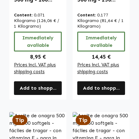
softgels - fáciles
softgels - fáciles
de tragar - con
de tragar - con
Content:
0.071
Content:
0.177
vitamina E - para
vitamina E - para
Kilogramo
(126,06 € /
Kilogramo
(81,64 € / 1
la protección
1 Kilogramo)
la protección
Kilogramo)
celular | Warnke
celular | Warnke
Immediately
Immediately
Vitalstoffe
Vitalstoffe
available
available
Regular price:
Regular price:
8,95 €
14,45 €
Prices incl. VAT plus
Prices incl. VAT plus
shipping costs
shipping costs
Add to shopping cart
Add to shopping cart
Tip
Tip
Tip