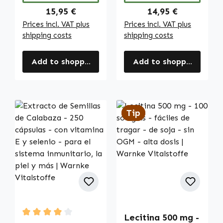
Warnke
Regular price:
Regular price:
15,95 €
14,95 €
Vitalstoffe
Prices incl. VAT plus
Prices incl. VAT plus
shipping costs
shipping costs
Add to shopping cart
Add to shopping cart
Tip
Tip
Lecitina 500 mg -