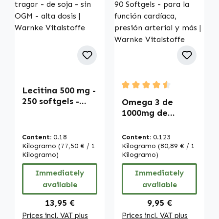
Lecitina 500 mg -
Average rating of 4.5 out 
250 softgels -
Omega 3 de
fáciles de tragar
1000mg de
- de soja - sin
aceite de
OGM - alta dosis |
Pescado - 90
Content:
0.18
Content:
0.123
Warnke
Softgels - para la
Kilogramo
(77,50 € / 1
Kilogramo
(80,89 € / 1
Vitalstoffe
Kilogramo)
función cardíaca,
Kilogramo)
presión arterial y
Immediately
Immediately
más | Warnke
available
available
Vitalstoffe
Regular price:
Regular price:
13,95 €
9,95 €
Prices incl. VAT plus
Prices incl. VAT plus