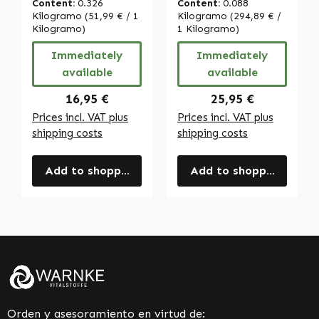
Content:
0.326
Content:
0.088
EPA, DHA y
monnieri y más |
Kilogramo
(51,99 € / 1
Kilogramo
(294,89 € /
vitamina E - más
Kilogramo)
Warnke
1 Kilogramo)
del 100% de la
Vitalstoffe
Immediately
Immediately
cantidad diaria
available
available
recomendada |
Warnke
Regular price:
Regular price:
16,95 €
25,95 €
Vitalstoffe
Prices incl. VAT plus
Prices incl. VAT plus
shipping costs
shipping costs
Add to shopping cart
Add to shopping cart
Orden y asesoramiento en virtud de: