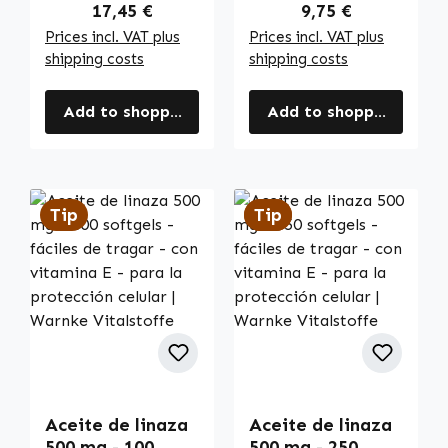
Regular price:
Regular price:
17,45 €
9,75 €
Prices incl. VAT plus
Prices incl. VAT plus
shipping costs
shipping costs
Add to shopping cart
Add to shopping cart
Tip
Tip
Tip
Aceite de linaza
Aceite de linaza
500 mg - 100
500 mg - 250