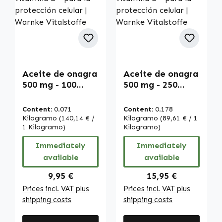
Aceite de onagra
Aceite de onagra
500 mg - 100
500 mg - 250
softgels - fáciles
softgels - fáciles
de tragar - con
de tragar - con
Content:
0.071
Content:
0.178
vitamina E - para
vitamina E - para
Kilogramo
(140,14 € /
Kilogramo
(89,61 € / 1
la protección
1 Kilogramo)
la protección
Kilogramo)
celular | Warnke
celular | Warnke
Immediately
Immediately
Vitalstoffe
Vitalstoffe
available
available
Regular price:
Regular price:
9,95 €
15,95 €
Prices incl. VAT plus
Prices incl. VAT plus
shipping costs
shipping costs