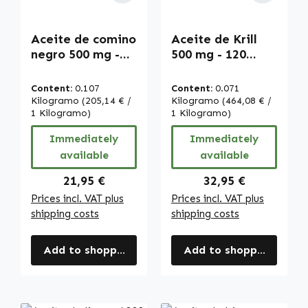
Aceite de comino
Aceite de Krill
negro 500 mg -
500 mg - 120
180 LiCaps - fácil
LiCaps® - fácil
de tragar - alta
de tragar - con
Content:
0.107
Content:
0.071
dosis y vegano |
DHA y EPA -
Kilogramo
(205,14 € /
Kilogramo
(464,08 € /
Warnke
1 Kilogramo)
para la salud del
1 Kilogramo)
Vitalstoffe
corazón y la
Immediately
Immediately
presión arterial |
available
available
Warnke
Vitalstoffe
Regular price:
Regular price:
21,95 €
32,95 €
Prices incl. VAT plus
Prices incl. VAT plus
shipping costs
shipping costs
Add to shopping cart
Add to shopping cart