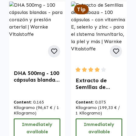
Tip
DHA 500mg - 100
Average rating of 4 out of
cápsulas blandas
Extracto de
- para corazón y
Semillas de
presión arterial |
Calabaza - 100
Warnke
cápsulas - con
Content:
0.165
Content:
0.075
Vitalstoffe
vitamina E,
Kilogramo
(96,67 € / 1
Kilogramo
(199,33 € /
Kilogramo)
selenio y zinc -
1 Kilogramo)
para el sistema
Immediately
Immediately
inmunitario, la
available
available
piel y más |