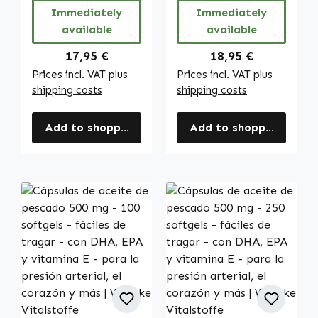
Warnke
Vitalstoffe
Immediately
Immediately
Vitalstoffe
available
available
Regular price:
Regular price:
17,95 €
18,95 €
Prices incl. VAT plus
Prices incl. VAT plus
shipping costs
shipping costs
Add to shopping cart
Add to shopping cart