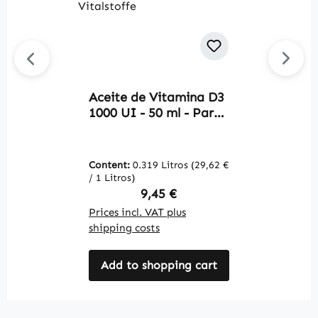
Aceite de Vitamina D3
C
1000 UI - 50 ml - Para
-
huesos, dientes,
V
músculos y mucho más
V
| Warnke Vitalstoffe
Content:
0.319 Litros
(29,62 €
C
/ 1 Litros)
(2
Regular price:
9,45 €
Prices incl. VAT plus
Pr
shipping costs
sh
Add to shopping cart