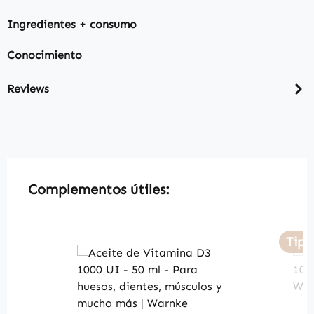
Ingredientes + consumo
Conocimiento
Reviews
Skip product gallery
Complementos útiles:
Tip