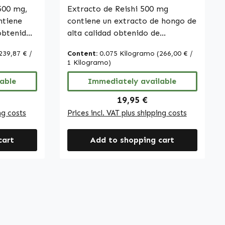
rnke
500 mg,
Warnke Vitalstoffe
Extracto de Reishi 500 mg
ntiene
contiene un extracto de hongo de
obtenido
alta calidad obtenido de
Ganoderma lucidum, también
239,87 € /
Content:
0.075 Kilogramo
(266,00 € /
) Sacc.,
conocido como Reishi o “lingzhi”.
1 Kilogramo)
Este hongo ha sido apreciado
acto es a
able
durante siglos en la cultura
Immediately available
us
tradicional asiática y es conocido
ice:
Regular price:
19,95 €
s
por su aspecto característico y su
ng costs
Prices incl. VAT plus shipping costs
 Con
larga historia de uso. El extracto
 el
está estandarizado a un
cart
Add to shopping cart
nistro
contenido de 30% de
está
polisacáridos. El procesamiento
cuidadoso ayuda a preservar los
sa, un
componentes naturales del
al. Otros
hongo, garantizando una calidad
leucina,
óptima. El producto se presenta
arroz y
en cápsulas prácticas con