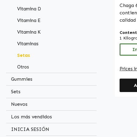
Chaga 
Vitamina D
contien
calidad
Vitamina E
obtenid
Vitamina K
Content
hongo. 
1 Kilog
desde 
Vitaminas
múltipl
I
Setas
aprecia
diferentes
Otros
Prices i
cápsula
es fáci
Gummies
A
de la c
Sets
hidroxi
que es 
Nuevos
aliment
se com
Los más vendidos
microcr
INICIA SESIÓN
carga, 