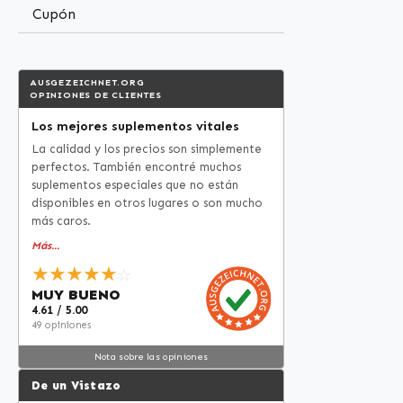
del áci
Cupón
agente
cápsula
polvo d
AUSGEZEICHNET.ORG
leucina. Warnke Vitalstoffe
OPINIONES DE CLIENTES
Calidad
Los mejores suplementos vitales
Fabricado
La calidad y los precios son simplemente
vegano
perfectos. También encontré muchos
aliment
suplementos especiales que no están
fabrica
disponibles en otros lugares o son mucho
Produc
más caros.
de cali
Más...
colorantes
★★★★★
☆
cuenta:
MUY BUENO
distri
4.61 / 5.00
aliment
49 opiniones
autoriz
Nota sobre las opiniones
declara
De un Vistazo
de los 