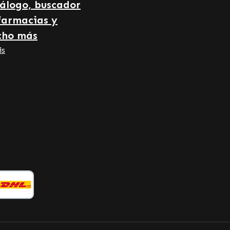
álogo, buscador
farmacias y
cho más
is