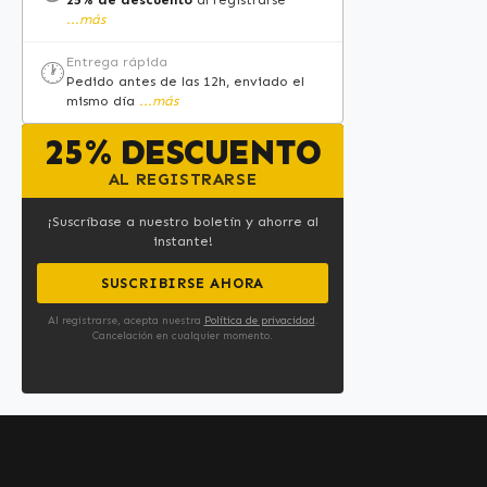
...más
Entrega rápida
🕐
Pedido antes de las 12h, enviado el
mismo día
...más
25% DESCUENTO
AL REGISTRARSE
¡Suscríbase a nuestro boletín y ahorre al
instante!
SUSCRIBIRSE AHORA
Al registrarse, acepta nuestra
Política de privacidad
.
Cancelación en cualquier momento.