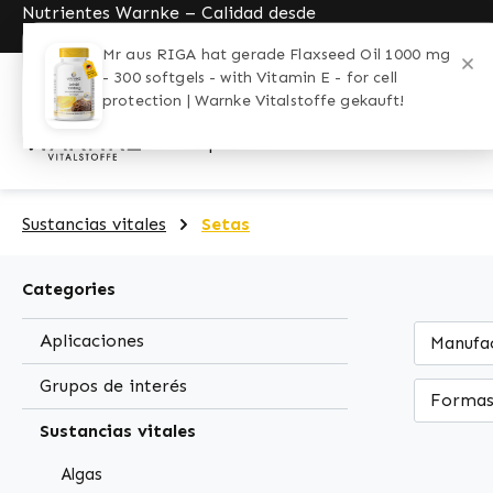
Nutrientes Warnke – Calidad desde
search
Skip to main navigation
1989
Aplicaciones
Grupos de interés
Cupón
Sustancias vitales
Setas
Categories
Aplicaciones
Manufa
Grupos de interés
Formas
Sustancias vitales
Algas