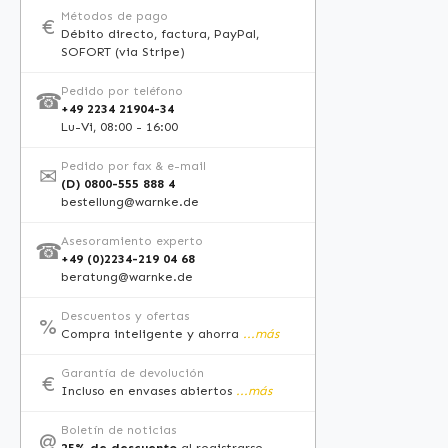
inform
Métodos de pago
€
consult
Débito directo, factura, PayPal,
SOFORT (via Stripe)
o sitio
de real
Pedido por teléfono
☎
+49 2234 21904-34
Lu-Vi, 08:00 - 16:00
Pedido por fax & e-mail
✉
(D) 0800-555 888 4
bestellung@warnke.de
Asesoramiento experto
☎
+49 (0)2234-219 04 68
beratung@warnke.de
Descuentos y ofertas
%
Compra inteligente y ahorra
...más
Garantía de devolución
€
Incluso en envases abiertos
...más
Boletín de noticias
@
25% de descuento
al registrarse