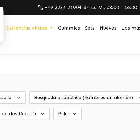
+49 2234 21904-34 Lu-Vi, 08:00 - 16:00
Sustancias vitales
Gummies
Sets
Nuevos
Los más
cturer
Búsqueda alfabética (nombres en alemán)
 de dosificación
Price