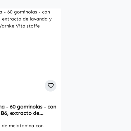
a - 60 gominolas - con
 B6, extracto de
 valeriana | Warnke
fe
 de melatonina con