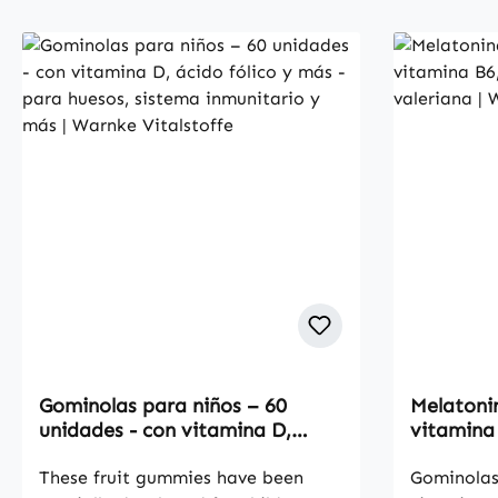
Gominolas para niños – 60
Melatonin
unidades - con vitamina D,
vitamina
ácido fólico y más - para
lavanda y
huesos, sistema inmunitario y
These fruit gummies have been
Vitalstof
Gominolas