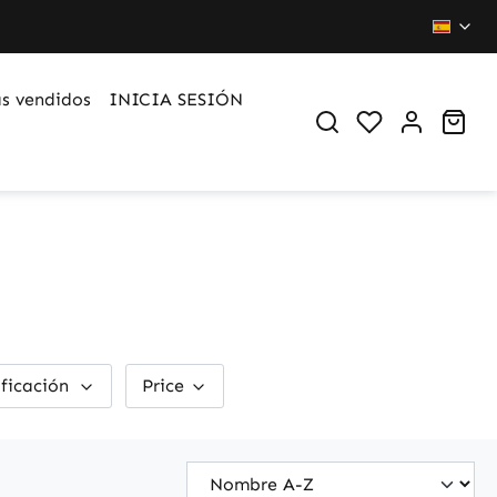
s vendidos
INICIA SESIÓN
You have 0 wi
Sho
ificación
Price