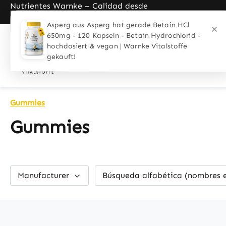
Nutrientes Warnke – Calidad desde
search
Skip to main navigation
1989
Asperg aus Asperg hat gerade Betain HCl
650mg - 120 Kapseln - Betain Hydrochlorid -
Aplicaciones
Grupos de interés
hochdosiert & vegan | Warnke Vitalstoffe
gekauft!
Cupón
Gummies
Gummies
Manufacturer
Búsqueda alfabética (nombres 