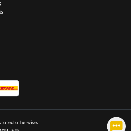
s
is
 stated otherwise.
ovations