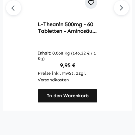
L-Theanin 500mg - 60
M
Tabletten - Aminosäure
5
- schluckfreundlich -
f
vegan | Warnke
E
Vitalstoffe
u
Inhalt:
0.068 Kg
(146,32 € / 1
In
V
Kg)
K
Regulärer Preis:
9,95 €
Preise inkl. MwSt. zzgl.
Pr
Versandkosten
V
In den Warenkorb