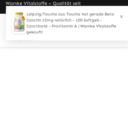
Warnke Vitalstoffe – Qualität seit
pringen
Zur Hauptnavigation springen
1989
Leipzig/Taucha aus Taucha hat gerade Beta
Carotin 15mg natürlich - 100 Softgels -
Carotinoid - Provitamin A | Warnke Vitalstoffe
Home
Anwendungen
Personen
gekauft!