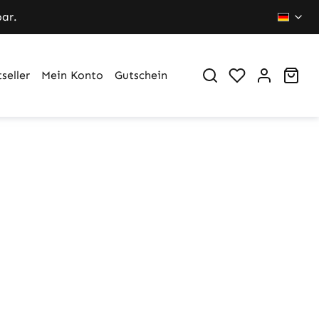
bar.
Du hast 0 Pr
War
seller
Mein Konto
Gutschein