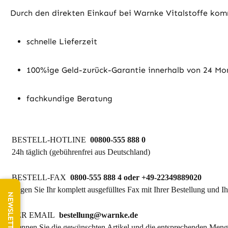
Durch den direkten Einkauf bei Warnke Vitalstoffe komm
schnelle Lieferzeit
100%ige Geld-zurück-Garantie innerhalb von 24 M
fachkundige Beratung
BESTELL-HOTLINE
00800-555 888 0
24h täglich (gebührenfrei aus Deutschland)
BESTELL-FAX
0800-555 888 4 oder +49-22349889020
Legen Sie Ihr komplett ausgefülltes Fax mit Ihrer Bestellung und I
PER EMAIL
bestellung@warnke.de
Nennen Sie die gewünschten Artikel und die entsprechenden Meng