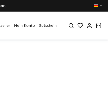
bar.
Du hast 0 Pr
War
seller
Mein Konto
Gutschein