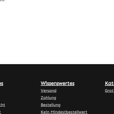
es
Wissenswertes
Kat
Versand
Grat
Zahlung
cht
Bestellung
z
Kein Mindestbestellwert