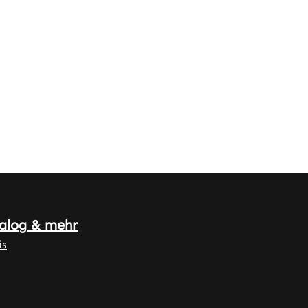
alog & mehr
is