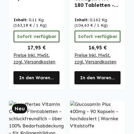
120 Tabletten -
180 Tabletten -
mit Vitamin C -
mit
für
Hyaluronsäure &
Inhalt:
0.11 Kg
Inhalt:
0.162 Kg
Kollagenbildung,
Vitamin C - für
(163,18 € / 1 Kg)
(104,63 € / 1 Kg)
Immunsystem
Kollagenbildung,
Sofort verfügbar
Sofort verfügbar
uvm. | Warnke
Immunsystem
Vitalstoffe
uvm. | Warnke
Regulärer Preis:
Regulärer Preis:
17,95 €
16,95 €
Vitalstoffe
Preise inkl. MwSt.
Preise inkl. MwSt.
zzgl. Versandkosten
zzgl. Versandkosten
In den Warenkorb
In den Warenkorb
Neu