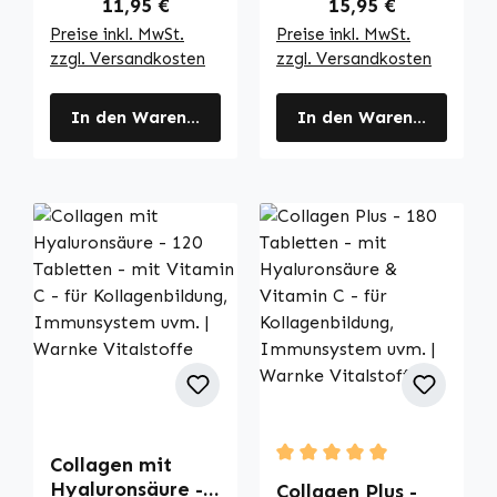
Regulärer Preis:
Regulärer Preis:
11,95 €
15,95 €
Preise inkl. MwSt.
Preise inkl. MwSt.
zzgl. Versandkosten
zzgl. Versandkosten
In den Warenkorb
In den Warenkorb
Collagen mit
Durchschnittliche Bewertu
Hyaluronsäure -
Collagen Plus -