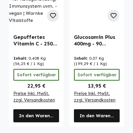
Gepuffertes
Glucosamin Plus
Vitamin C - 250
400mg - 90
Filmtabletten -
Kapseln -
schluckfreundlich
hochdosiert |
Inhalt:
0.408 Kg
Inhalt:
0.07 Kg
- über 100%
Warnke
(56,25 € / 1 Kg)
(199,29 € / 1 Kg)
Bedarfsabdeckun
Vitalstoffe
Sofort verfügbar
Sofort verfügbar
g - für
Kollagenbildung,
Regulärer Preis:
Regulärer Preis:
22,95 €
13,95 €
Immunsystem
Preise inkl. MwSt.
Preise inkl. MwSt.
uvm. - vegan |
zzgl. Versandkosten
zzgl. Versandkosten
Warnke
Vitalstoffe
In den Warenkorb
In den Warenkorb