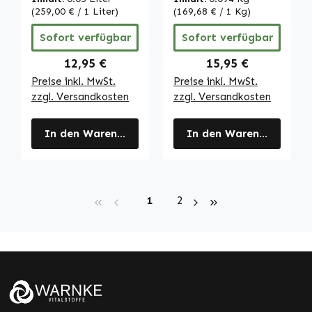
Vitalstoffe
Knochen;
(259,00 € / 1 Liter)
(169,68 € / 1 Kg)
Elektrolytgleichg
Sofort verfügbar
Sofort verfügbar
ewicht uvm. -
vegan | Warnke
Regulärer Preis:
Regulärer Preis:
12,95 €
15,95 €
Vitalstoffe
Preise inkl. MwSt.
Preise inkl. MwSt.
zzgl. Versandkosten
zzgl. Versandkosten
In den Warenkorb
In den Warenkorb
Seite
Seite
1
2