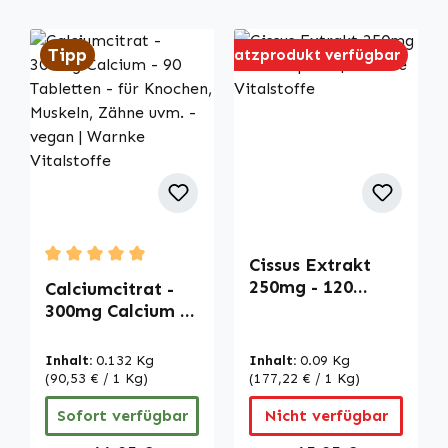
Tipp
Ersatzprodukt verfügbar
Cissus Extrakt
Durchschnittliche Bewertung von 5 von 5 Sternen
250mg - 120
Calciumcitrat -
Kapseln | Warnke
300mg Calcium -
Vitalstoffe
90 Tabletten - für
Knochen,
Inhalt:
0.132 Kg
Inhalt:
0.09 Kg
Muskeln, Zähne
(90,53 € / 1 Kg)
(177,22 € / 1 Kg)
uvm. - vegan |
Sofort verfügbar
Nicht verfügbar
Warnke
Vitalstoffe