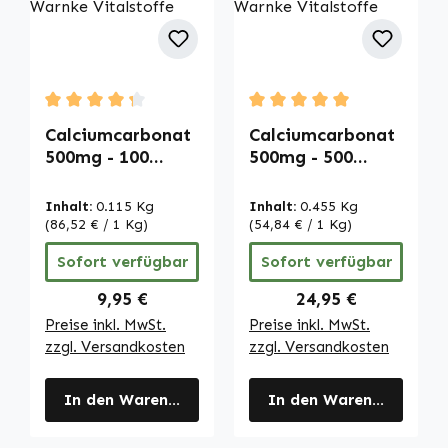
Durchschnittliche Bewertung von 4.33 von 5 Sternen
Durchschnittliche Bewertu
Calciumcarbonat
Calciumcarbonat
500mg - 100
500mg - 500
Kautabletten -
Kautabletten -
für Knochen,
für Knochen,
Inhalt:
0.115 Kg
Inhalt:
0.455 Kg
Muskeln, Zähne
Muskeln, Zähne
(86,52 € / 1 Kg)
(54,84 € / 1 Kg)
uvm. - vegan |
uvm. - vegan |
Sofort verfügbar
Sofort verfügbar
Warnke
Warnke
Vitalstoffe
Vitalstoffe
Regulärer Preis:
Regulärer Preis:
9,95 €
24,95 €
Preise inkl. MwSt.
Preise inkl. MwSt.
zzgl. Versandkosten
zzgl. Versandkosten
In den Warenkorb
In den Warenkorb