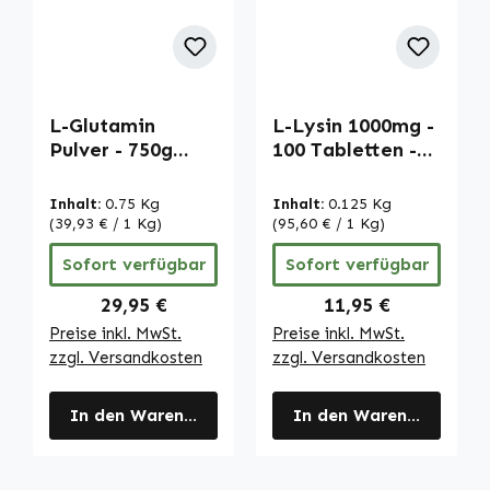
L-Glutamin
L-Lysin 1000mg -
Pulver - 750g
100 Tabletten -
Pulver | Warnke
vegan | Warnke
Vitalstoffe
Vitalstoffe
Inhalt:
0.75 Kg
Inhalt:
0.125 Kg
(39,93 € / 1 Kg)
(95,60 € / 1 Kg)
Sofort verfügbar
Sofort verfügbar
Regulärer Preis:
Regulärer Preis:
29,95 €
11,95 €
Preise inkl. MwSt.
Preise inkl. MwSt.
zzgl. Versandkosten
zzgl. Versandkosten
In den Warenkorb
In den Warenkorb