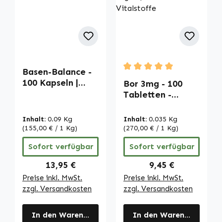
Basen-Balance -
Durchschnittliche Bewertu
100 Kapseln |
Bor 3mg - 100
Warnke
Tabletten -
Vitalstoffe
schluckfreundlich
- vegan | Warnke
Inhalt:
0.09 Kg
Inhalt:
0.035 Kg
Vitalstoffe
(155,00 € / 1 Kg)
(270,00 € / 1 Kg)
Sofort verfügbar
Sofort verfügbar
Regulärer Preis:
Regulärer Preis:
13,95 €
9,45 €
Preise inkl. MwSt.
Preise inkl. MwSt.
zzgl. Versandkosten
zzgl. Versandkosten
In den Warenkorb
In den Warenkorb