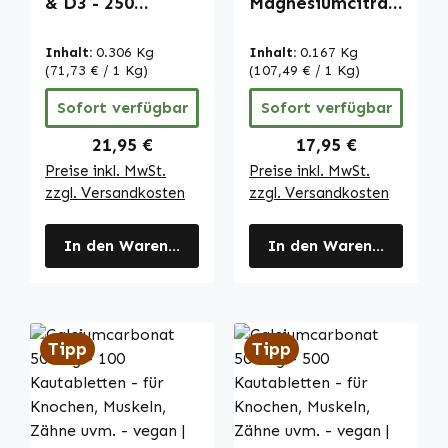
& D3 - 250
Magnesiumcitrat
Kapseln - für
- 180 Kapseln -
Knochen,
für Knochen,
Inhalt:
0.306 Kg
Inhalt:
0.167 Kg
Muskeln, Zähne
Muskeln, Zähne
(71,73 € / 1 Kg)
(107,49 € / 1 Kg)
uvm. | Warnke
uvm. - vegan |
Sofort verfügbar
Sofort verfügbar
Vitalstoffe
Warnke
Vitalstoffe
Regulärer Preis:
Regulärer Preis:
21,95 €
17,95 €
Preise inkl. MwSt.
Preise inkl. MwSt.
zzgl. Versandkosten
zzgl. Versandkosten
In den Warenkorb
In den Warenkorb
Tipp
Tipp