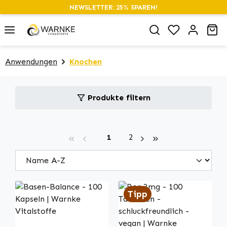
NEWSLETTER: 25% SPAREN!
alt springen
Du hast 0 P
Wa
Anwendungen
Knochen
Produkte filtern
Seite
Seite
1
2
Tipp