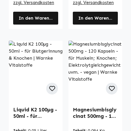
zzgl. Versandkosten
zzgl. Versandkosten
In den Warenkorb
In den Warenkorb
Liquid K2 100µg -
Magnesiumbisgly
50ml - für
cinat 500mg - 120
Blutgerinnung &
Kapseln - für
Knochen | Warnke
Muskeln;
Inhalt:
0.05 Liter
Inhalt:
0.094 Kg