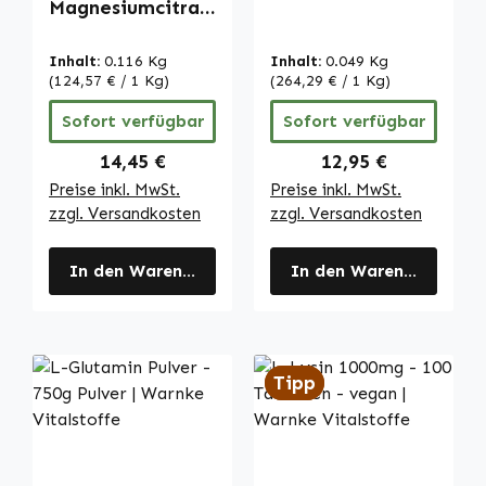
Kapseln -
Magnesiumcitrat
schluckfreundlich
- 100 Kapseln -
| Warnke
für Muskeln,
Inhalt:
0.116 Kg
Inhalt:
0.049 Kg
Vitalstoffe
Knochen, Zähne
(124,57 € / 1 Kg)
(264,29 € / 1 Kg)
uvm. | Warnke
Sofort verfügbar
Sofort verfügbar
Vitalstoffe
Regulärer Preis:
Regulärer Preis:
14,45 €
12,95 €
Preise inkl. MwSt.
Preise inkl. MwSt.
zzgl. Versandkosten
zzgl. Versandkosten
In den Warenkorb
In den Warenkorb
Tipp
Tipp