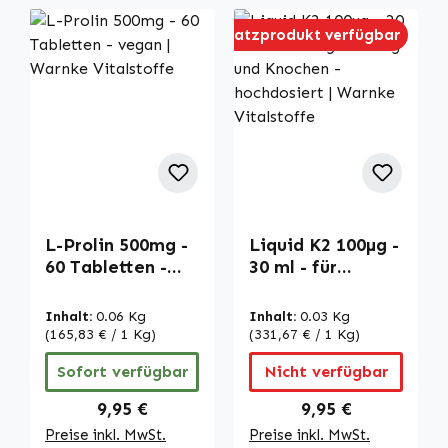
Ersatzprodukt verfügbar
L-Prolin 500mg -
Liquid K2 100µg -
60 Tabletten -
30 ml - für
vegan | Warnke
Blutgerinnung
Vitalstoffe
und Knochen -
Inhalt:
0.06 Kg
Inhalt:
0.03 Kg
hochdosiert |
(165,83 € / 1 Kg)
(331,67 € / 1 Kg)
Warnke
Sofort verfügbar
Nicht verfügbar
Vitalstoffe
Regulärer Preis:
Regulärer Preis:
9,95 €
9,95 €
Preise inkl. MwSt.
Preise inkl. MwSt.