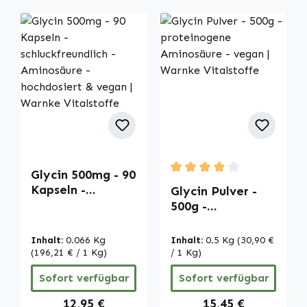
Glycin 500mg - 90
Durchschnittliche Bewertu
Kapseln -
Glycin Pulver -
schluckfreundlich
500g -
- Aminosäure -
proteinogene
hochdosiert &
Aminosäure -
Inhalt:
0.066 Kg
Inhalt:
0.5 Kg
(30,90 €
vegan | Warnke
vegan | Warnke
(196,21 € / 1 Kg)
/ 1 Kg)
Vitalstoffe
Vitalstoffe
Sofort verfügbar
Sofort verfügbar
Regulärer Preis:
Regulärer Preis:
12,95 €
15,45 €