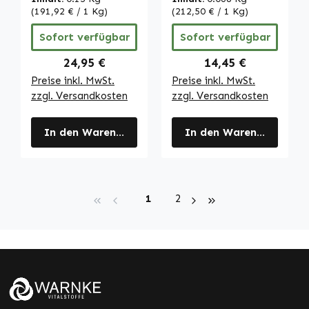
Immunsystem,
- für
(191,92 € / 1 Kg)
(212,50 € / 1 Kg)
Kollagenbildung
Immunsystem,
Sofort verfügbar
Sofort verfügbar
uvm. - Vegan |
Kollagenbildung
Warnke
uvm. - vegan |
Regulärer Preis:
Regulärer Preis:
24,95 €
14,45 €
Vitalstoffe
Warnke
Preise inkl. MwSt.
Preise inkl. MwSt.
Vitalstoffe
zzgl. Versandkosten
zzgl. Versandkosten
In den Warenkorb
In den Warenkorb
Seite
Seite
1
2