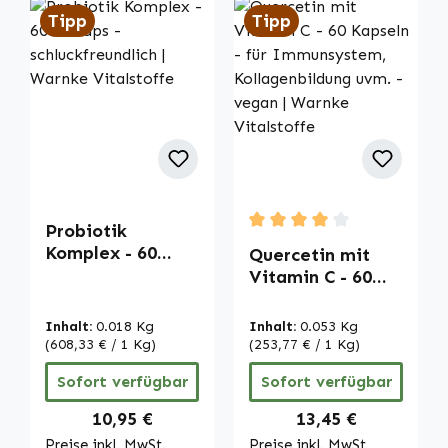
Tipp
Tipp
Probiotik
Durchschnittliche Bewertu
Komplex - 60
Quercetin mit
DRcaps -
Vitamin C - 60
schluckfreundlich
Kapseln - für
| Warnke
Immunsystem,
Inhalt:
0.018 Kg
Inhalt:
0.053 Kg
Vitalstoffe
Kollagenbildung
(608,33 € / 1 Kg)
(253,77 € / 1 Kg)
uvm. - vegan |
Sofort verfügbar
Sofort verfügbar
Warnke
Vitalstoffe
Regulärer Preis:
Regulärer Preis:
10,95 €
13,45 €
Preise inkl. MwSt.
Preise inkl. MwSt.