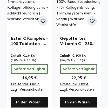
Ester C Komplex -
Gepuffertes
100 Tabletten -
Vitamin C - 250
mit Vitamin C -
Filmtabletten -
für
schluckfreundlich
Inhalt:
0.16 Kg
Inhalt:
0.408 Kg
Immunsystem,
- über 100%
(105,94 € / 1 Kg)
(56,25 € / 1 Kg)
Kollagenbildung
Bedarfsabdeckun
Sofort verfügbar
Sofort verfügbar
uvm. -
g - für
schluckfreundlich
Kollagenbildung,
Regulärer Preis:
Regulärer Preis:
16,95 €
22,95 €
| Warnke
Immunsystem
Preise inkl. MwSt.
Preise inkl. MwSt.
Vitalstoffe
uvm. - vegan |
zzgl. Versandkosten
zzgl. Versandkosten
Warnke
Vitalstoffe
In den Warenkorb
In den Warenkorb