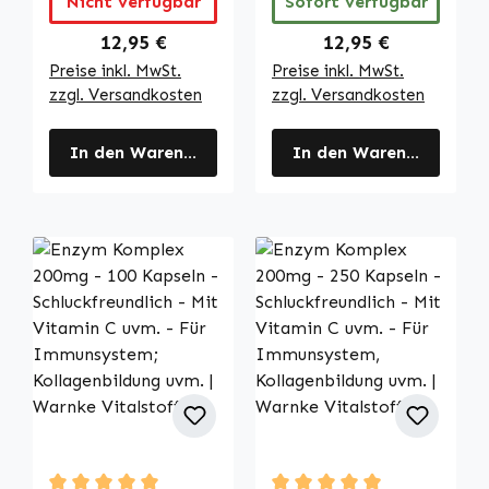
Nicht verfügbar
Sofort verfügbar
Energie uvm. |
Sauerstofftransp
Warnke
ort, Blut uvm. |
Regulärer Preis:
Regulärer Preis:
12,95 €
12,95 €
Vitalstoffe
Warnke
Preise inkl. MwSt.
Preise inkl. MwSt.
Vitalstoffe
zzgl. Versandkosten
zzgl. Versandkosten
In den Warenkorb
In den Warenkorb