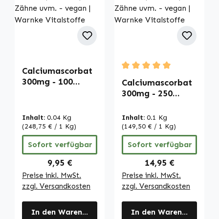
Calciumascorbat
Durchschnittliche Bewertu
300mg - 100
Calciumascorbat
Tabletten -
300mg - 250
schluckfreundlich
Tabletten -
- für Knochen,
schluckfreundlich
Inhalt:
0.04 Kg
Inhalt:
0.1 Kg
Muskeln, Zähne
- für Knochen,
(248,75 € / 1 Kg)
(149,50 € / 1 Kg)
uvm. - vegan |
Muskeln, Zähne
Sofort verfügbar
Sofort verfügbar
Warnke
uvm. - vegan |
Vitalstoffe
Warnke
Regulärer Preis:
Regulärer Preis:
9,95 €
14,95 €
Vitalstoffe
Preise inkl. MwSt.
Preise inkl. MwSt.
zzgl. Versandkosten
zzgl. Versandkosten
In den Warenkorb
In den Warenkorb