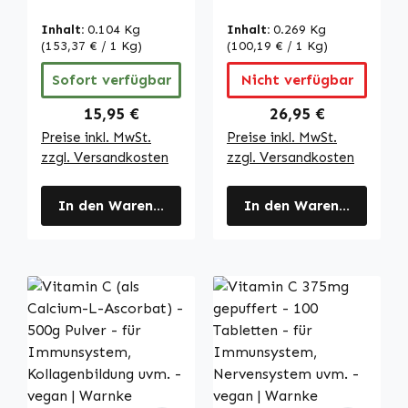
mit Zink, Vitamin
- 100 Kapseln -
B12 uvm. - für
mit Zink; Vitamin
Inhalt:
0.104 Kg
Inhalt:
0.269 Kg
Immunsytem,
B12 uvm. - für
(153,37 € / 1 Kg)
(100,19 € / 1 Kg)
Zellschutz uvm. |
Immunsytem;
Sofort verfügbar
Nicht verfügbar
Warnke
Zellschutz uvm. |
Vitalstoffe
Warnke
Regulärer Preis:
Regulärer Preis:
15,95 €
26,95 €
Vitalstoffe
Preise inkl. MwSt.
Preise inkl. MwSt.
zzgl. Versandkosten
zzgl. Versandkosten
In den Warenkorb
In den Warenkorb