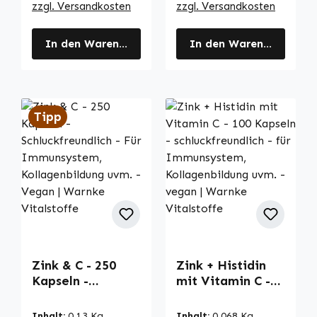
zzgl. Versandkosten
zzgl. Versandkosten
In den Warenkorb
In den Warenkorb
Tipp
Zink & C - 250
Zink + Histidin
Kapseln -
mit Vitamin C -
Schluckfreundlich
100 Kapseln -
- Für
schluckfreundlich
Inhalt:
0.13 Kg
Inhalt:
0.068 Kg