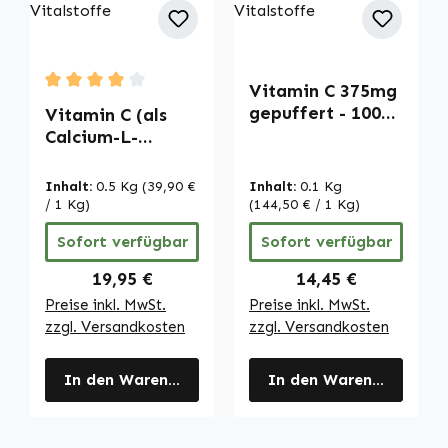
Vitamin C 375mg
Durchschnittliche Bewertung von 4 von 5 Sternen
gepuffert - 100
Vitamin C (als
Tabletten - für
Calcium-L-
Immunsystem,
Ascorbat) - 500g
Nervensystem
Pulver - für
Inhalt:
0.5 Kg
(39,90 €
Inhalt:
0.1 Kg
uvm. - vegan |
Immunsystem,
/ 1 Kg)
(144,50 € / 1 Kg)
Warnke
Kollagenbildung
Sofort verfügbar
Sofort verfügbar
Vitalstoffe
uvm. - vegan |
Warnke
Regulärer Preis:
Regulärer Preis:
19,95 €
14,45 €
Vitalstoffe
Preise inkl. MwSt.
Preise inkl. MwSt.
zzgl. Versandkosten
zzgl. Versandkosten
In den Warenkorb
In den Warenkorb