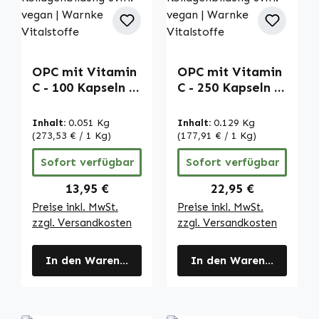
OPC mit Vitamin
OPC mit Vitamin
C - 100 Kapseln -
C - 250 Kapseln -
schluckfreundlich
schluckfreundlich
- für Zellschutz,
- für Zellschutz,
Inhalt:
0.051 Kg
Inhalt:
0.129 Kg
Immunsystem,
Immunsystem,
(273,53 € / 1 Kg)
(177,91 € / 1 Kg)
Kollagenbildung
Kollagenbildung
Sofort verfügbar
Sofort verfügbar
uvm. - vegan |
uvm. - vegan |
Warnke
Warnke
Regulärer Preis:
Regulärer Preis:
13,95 €
22,95 €
Vitalstoffe
Vitalstoffe
Preise inkl. MwSt.
Preise inkl. MwSt.
zzgl. Versandkosten
zzgl. Versandkosten
In den Warenkorb
In den Warenkorb