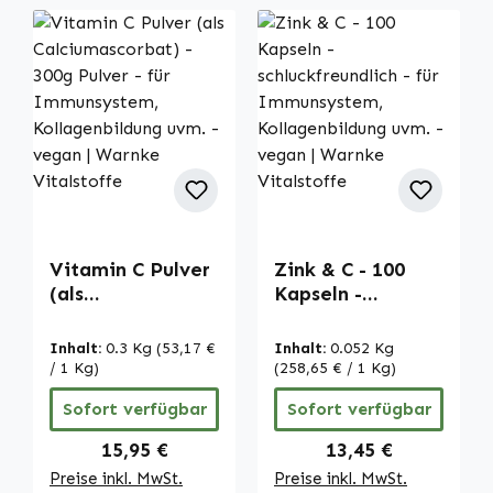
Vitamin C Pulver
Zink & C - 100
(als
Kapseln -
Calciumascorbat)
schluckfreundlich
- 300g Pulver -
- für
Inhalt:
0.3 Kg
(53,17 €
Inhalt:
0.052 Kg
für
Immunsystem,
/ 1 Kg)
(258,65 € / 1 Kg)
Immunsystem,
Kollagenbildung
Sofort verfügbar
Sofort verfügbar
Kollagenbildung
uvm. - vegan |
uvm. - vegan |
Warnke
Regulärer Preis:
Regulärer Preis:
15,95 €
13,45 €
Warnke
Vitalstoffe
Preise inkl. MwSt.
Preise inkl. MwSt.
Vitalstoffe