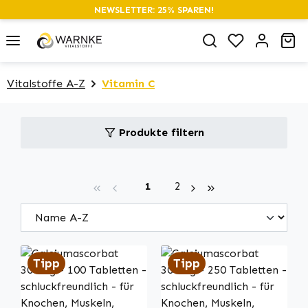
NEWSLETTER: 25% SPAREN!
alt springen
Du hast 0 P
Wa
Vitalstoffe A-Z
Vitamin C
Produkte filtern
Seite
Seite
1
2
Tipp
Tipp