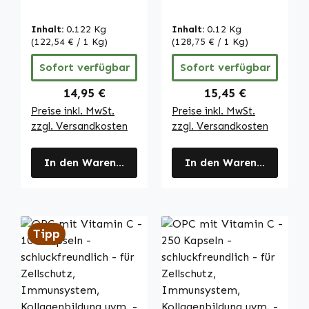
Tabletten - für
Tabletten - für
Immunsystem,
Immunsystem,
Inhalt:
0.122 Kg
Inhalt:
0.12 Kg
Kollagenbildung
Kollagenbildung
(122,54 € / 1 Kg)
(128,75 € / 1 Kg)
uvm. | Warnke
uvm. | Warnke
Sofort verfügbar
Sofort verfügbar
Vitalstoffe
Vitalstoffe
Regulärer Preis:
Regulärer Preis:
14,95 €
15,45 €
Preise inkl. MwSt.
Preise inkl. MwSt.
zzgl. Versandkosten
zzgl. Versandkosten
In den Warenkorb
In den Warenkorb
Tipp