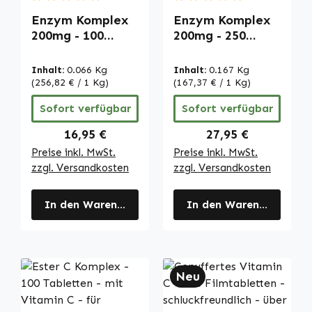
Durchschnittliche Bewertung von 5 von 5 Sternen
Durchschnittliche Bewertu
Enzym Komplex
Enzym Komplex
200mg - 100
200mg - 250
Kapseln -
Kapseln -
Schluckfreundlich
Schluckfreundlich
Inhalt:
0.066 Kg
Inhalt:
0.167 Kg
- Mit Vitamin C
- Mit Vitamin C
(256,82 € / 1 Kg)
(167,37 € / 1 Kg)
uvm. - Für
uvm. - Für
Sofort verfügbar
Sofort verfügbar
Immunsystem;
Immunsystem,
Kollagenbildung
Kollagenbildung
Regulärer Preis:
Regulärer Preis:
16,95 €
27,95 €
uvm. | Warnke
uvm. | Warnke
Preise inkl. MwSt.
Preise inkl. MwSt.
Vitalstoffe
Vitalstoffe
zzgl. Versandkosten
zzgl. Versandkosten
In den Warenkorb
In den Warenkorb
Neu