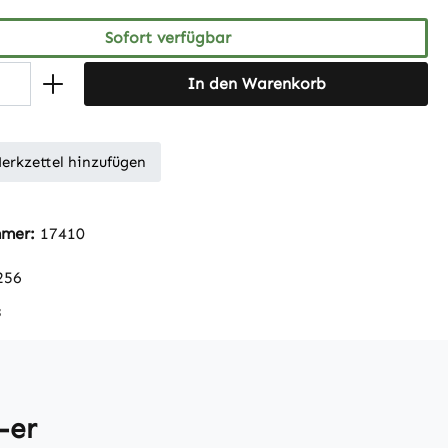
Sofort verfügbar
In den Warenkorb
erkzettel hinzufügen
mmer:
17410
256
s
-er