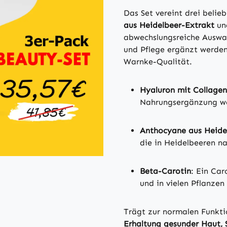
Das Set vereint drei belie
aus Heidelbeer-Extrakt
u
abwechslungsreiche Auswah
und Pflege ergänzt werden
Warnke-Qualität.
Hyaluron mit Collagen
Nahrungsergänzung wei
Anthocyane aus Heide
die in Heidelbeeren n
Beta-Carotin
: Ein Car
und in vielen Pflanze
Trägt zur normalen Funkt
Erhaltung gesunder Haut, 