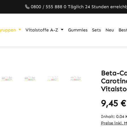
0800 / 555 888 0 Täglich 24 Stunden erreich
gruppen
Vitalstoffe A-Z
Gummies
Sets
Neu
Best
Beta-Ca
Carotin
Vitalsto
9,45 €
Inhalt:
0.04
Preise inkl. 