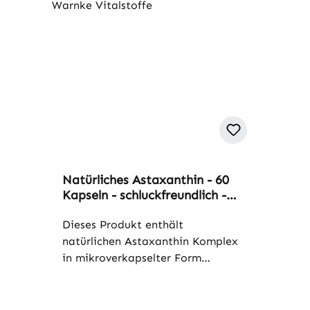
Natürliches Astaxanthin - 60
Kapseln - schluckfreundlich -
Haematococcus Pluvialis -
vegan | Warnke Vitalstoffe
Dieses Produkt enthält
natürlichen Astaxanthin Komplex
in mikroverkapselter Form
(Beadlets), der 2,5% Astaxanthin
enthält. Die Kapselhülle besteht
aus Hydroxypropylmethylcellulose,