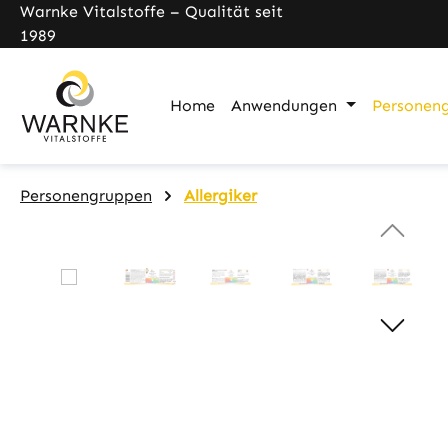
Warnke Vitalstoffe – Qualität seit
pringen
Zur Hauptnavigation springen
1989
Home
Anwendungen
Personen
Personengruppen
Allergiker
Bildergalerie überspringen