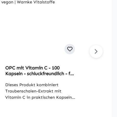
OPC mit Vitamin C - 100
Durchs
Kapseln - schluckfreundlich - für
Omega
Zellschutz, Immunsystem,
90 Sof
Kollagenbildung uvm. - vegan |
Dieses Produkt kombiniert
Blutd
Warnke Vitalstoffe
Traubenschalen-Extrakt mit
Vitals
Omega
Vitamin C in praktischen Kapseln.
enthäl
Der Traubenschalen-Extrakt
aus Ei
enthält 30 % oligomere
Docos
Proanthocyanidine (OPC), die als
aus re