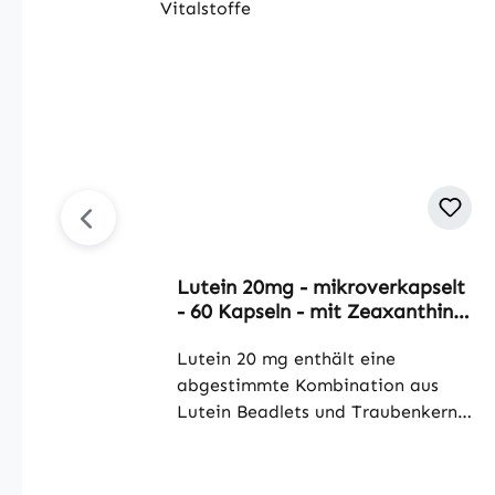
Lutein 20mg - mikroverkapselt
- 60 Kapseln - mit Zeaxanthin -
schluckfreundlich - vegan |
Warnke Vitalstoffe
Lutein 20 mg enthält eine
abgestimmte Kombination aus
Lutein Beadlets und Traubenkern-
Extrakt. Jede Kapsel liefert eine
definierte Menge dieser
Inhaltsstoffe. Die Packung enthält