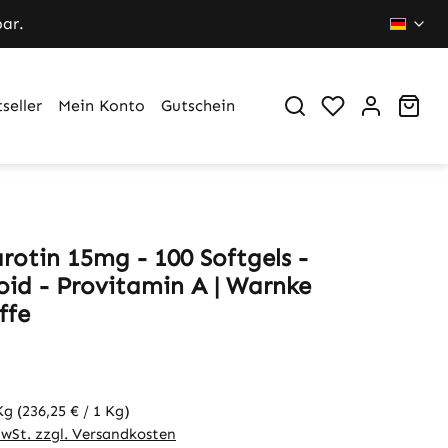
bar.
Du hast 0 Pr
War
seller
Mein Konto
Gutschein
rotin 15mg - 100 Softgels -
oid - Provitamin A | Warnke
ffe
 Kg
(236,25 € / 1 Kg)
MwSt. zzgl. Versandkosten