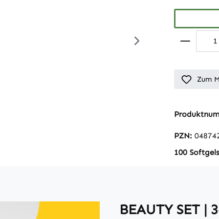
Zum M
Produktnu
PZN:
04874
100 Softgel
BEAUTY SET | 3