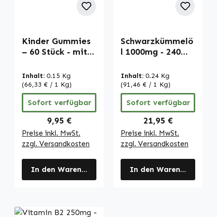
Kinder Gummies
Schwarzkümmelö
– 60 Stück - mit
l 1000mg - 240
Vitamin D,
Softgels | Warnke
Folsäure uvm. -
Vitalstoffe
Inhalt:
0.15 Kg
Inhalt:
0.24 Kg
für Knochen,
(66,33 € / 1 Kg)
(91,46 € / 1 Kg)
Immunsystem
Sofort verfügbar
Sofort verfügbar
uvm. | Warnke
Vitalstoffe
Regulärer Preis:
Regulärer Preis:
9,95 €
21,95 €
Preise inkl. MwSt.
Preise inkl. MwSt.
zzgl. Versandkosten
zzgl. Versandkosten
In den Warenkorb
In den Warenkorb