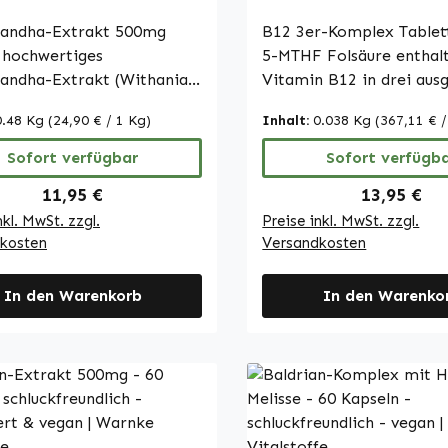
toffe
Tabletten - schluckfr
andha-Extrakt 500mg
- für Energie; Nerven
B12 3er-Komplex Tablet
vollständige
 hochwertiges
5-MTHF Folsäure enthal
Bedarfsabdeckung - 
andha-Extrakt (Withania
Vitamin B12 in drei aus
Warnke Vitalstoffe
ra), das mindestens 5%
Formen – Methylcobala
0.48 Kg
(24,90 € / 1 Kg)
Inhalt:
0.038 Kg
(367,11 € /
lide umfasst. Dieses
Adenosylcobalamin und
iche Extrakt wird häufig in
Hydroxocobalamin – er
Sofort verfügbar
Sofort verfügb
ditionellen Medizin
durch 5-Methyltetrahydr
Regulärer Preis:
Regulärer 
11,95 €
13,95 €
et. Die Kapseln sind mit
MTHF) als aktive Form 
nkl. MwSt. zzgl.
Preise inkl. MwSt. zzgl.
istalliner Cellulose als
Folsäure. Jede Tablette l
kosten
Versandkosten
ff sowie
µg Vitamin B12 (20.000
propylmethylcellulose für
sowie 200 µg Folsäure (
selhülle ergänzt. Zudem
In den Warenkorb
NRV) und ermöglicht da
In den Warenko
 das Produkt L-Leucin. Mit
vollständige tägliche
eln pro Packung bietet
Bedarfsabdeckung beide
Produkt eine praktische
Vitamine. Die Packung e
keit, Ashwagandha in die
250 Tabletten und eignet
e Ernährung zu integrieren.
damit ideal für eine lang
seln sind leicht zu
Vorratshaltung. Die Tabl