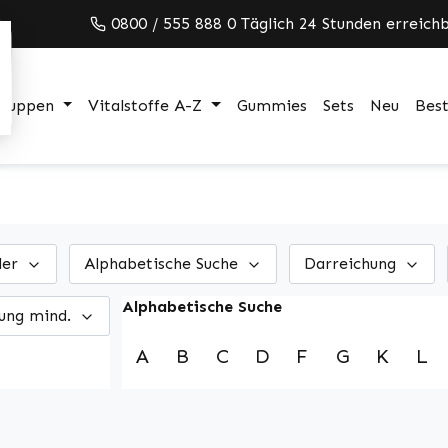
0800 / 555 888 0 Täglich 24 Stunden erreichb
gruppen
Vitalstoffe A-Z
Gummies
Sets
Neu
Best
ler
Alphabetische Suche
Darreichung
Alphabetische Suche
ung mind.
A
B
C
D
F
G
K
L