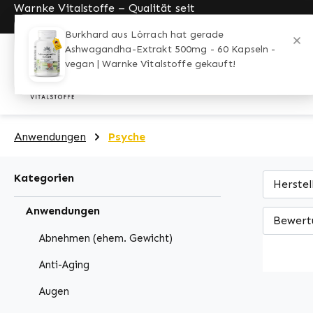
Warnke Vitalstoffe – Qualität seit
pringen
Zur Hauptnavigation springen
1989
Home
Anwendungen
Personen
Anwendungen
Psyche
Kategorien
Herstel
Anwendungen
Bewert
Abnehmen (ehem. Gewicht)
Anti-Aging
Augen