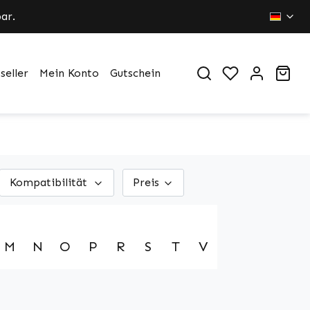
ar.
Du hast 0 Pr
War
seller
Mein Konto
Gutschein
Kompatibilität
Preis
M
N
O
P
R
S
T
V