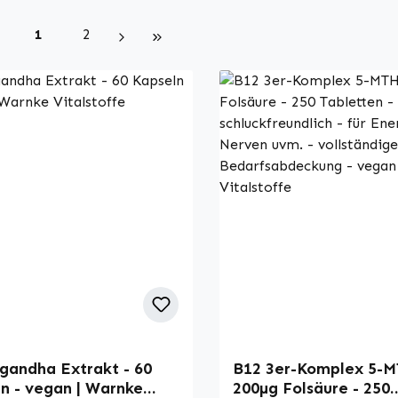
Seite
Seite
1
2
andha Extrakt - 60
B12 3er-Komplex 5-
n - vegan | Warnke
200µg Folsäure - 250