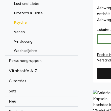
Vitals
Lust und Liebe
Ashwag
Prostata & Blase
enthält
Ashwag
Psyche
somnife
Inhalt:
Withano
Venen
pflanzl
Verdauung
der tra
verwend
Wechseljahre
Preise i
mikrokr
Versand
Personengruppen
Füllsto
Hydroxy
Vitalstoffe A-Z
die Kap
enthält
Gummies
60 Kaps
Sets
dieses 
Möglich
Neu
täglich
Die Kap