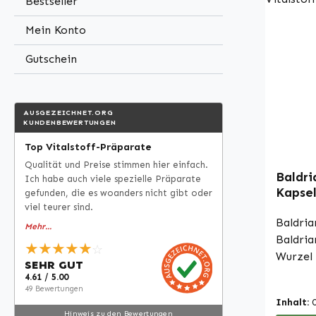
Bestseller
dosiere
regelmäß
Mein Konto
Vitalst
Gutschein
Apothek
Germany • 100 % V
Hochwe
Nahrun
AUSGEZEICHNET.ORG
KUNDENBEWERTUNGEN
deutsch
Produzi
Top Vitalstoff-Präparate
Hygien
Qualität und Preise stimmen hier einfach.
Baldri
Ich habe auch viele spezielle Präparate
Ohne Z
Kapsel
gefunden, die es woanders nicht gibt oder
Bitte b
hochdo
viel teurer sind.
und Ver
Vitals
Baldria
Mehr...
Nahrun
Baldria
★★★★★
dürfen 
☆
Wurzel 
SEHR GUT
Wirkung
gewonne
4.61 / 5.00
Für wei
sind mi
49 Bewertungen
Inform
Inhalt:
Hydroxy
Hinweis zu den Bewertungen
Fachlit