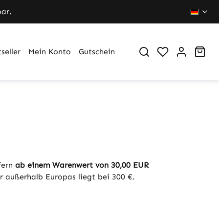
bar.
Du hast 0 Pr
War
seller
Mein Konto
Gutschein
fern
ab einem Warenwert von 30,00 EUR
r außerhalb Europas liegt bei 300 €.