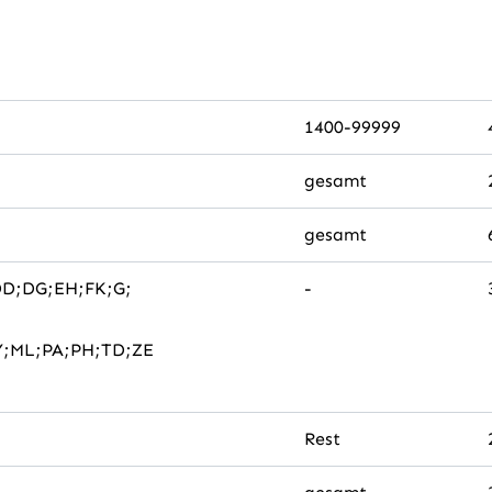
1400-99999
gesamt
gesamt
DD;DG;EH;FK;G;
-
Y;ML;PA;PH;TD;ZE
Rest