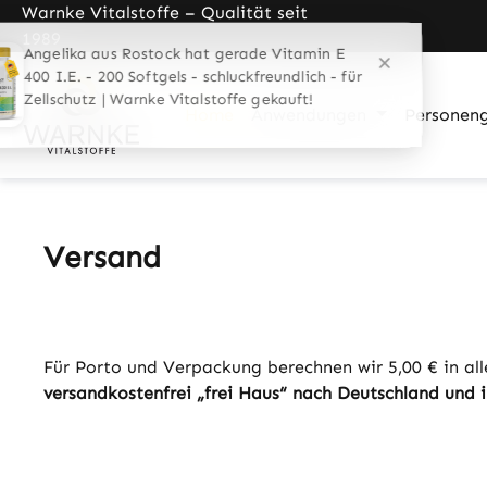
Warnke Vitalstoffe – Qualität seit
pringen
Zur Hauptnavigation springen
1989
Home
Anwendungen
Personen
Versand
Für Porto und Verpackung berechnen wir 5,00 € in all
versandkostenfrei „frei Haus“ nach Deutschland und 