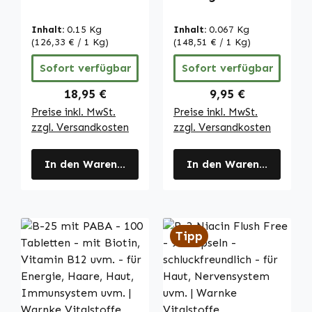
Riboflavin, Zink
Acerola - 100
uvm. - für
Tabletten - für
Inhalt:
0.15 Kg
Inhalt:
0.067 Kg
Sehkraft uvm. -
Schwangerschaft,
(126,33 € / 1 Kg)
(148,51 € / 1 Kg)
schluckfreundlich
Energie uvm. |
Sofort verfügbar
Sofort verfügbar
| Warnke
Warnke
Vitalstoffe
Vitalstoffe
Regulärer Preis:
Regulärer Preis:
18,95 €
9,95 €
Preise inkl. MwSt.
Preise inkl. MwSt.
zzgl. Versandkosten
zzgl. Versandkosten
In den Warenkorb
In den Warenkorb
Tipp