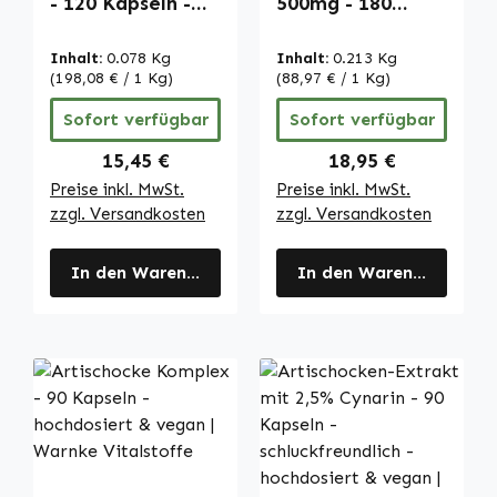
- 120 Kapseln -
500mg - 180
hochdosiert &
Tabletten - mit
vegan | Warnke
Vitamin C &
Inhalt:
0.078 Kg
Inhalt:
0.213 Kg
Vitalstoffe
Calcium - für
(198,08 € / 1 Kg)
(88,97 € / 1 Kg)
Verdauung,
Sofort verfügbar
Sofort verfügbar
Zellteilung uvm. |
Warnke
Regulärer Preis:
Regulärer Preis:
15,45 €
18,95 €
Vitalstoffe
Preise inkl. MwSt.
Preise inkl. MwSt.
zzgl. Versandkosten
zzgl. Versandkosten
In den Warenkorb
In den Warenkorb