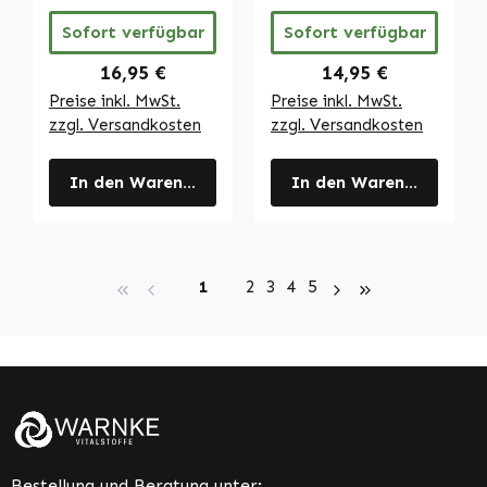
und
Sofort verfügbar
Sofort verfügbar
Fettstoffwechsel
| Warnke
Regulärer Preis:
Regulärer Preis:
16,95 €
14,95 €
Vitalstoffe
Preise inkl. MwSt.
Preise inkl. MwSt.
zzgl. Versandkosten
zzgl. Versandkosten
In den Warenkorb
In den Warenkorb
Seite
Seite
Seite
Seite
Seite
1
2
3
4
5
Bestellung und Beratung unter: