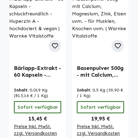
Bärlapp-Extrakt -
Basenpulver 500g
60 Kapseln -
- mit Calcium,
schluckfreundlich
Magnesium, Zink,
- Huperzin A -
Eisen uvm. - für
Inhalt:
0.019 Kg
Inhalt:
0.5 Kg
(39,90 €
hochdosiert &
Musklen, Knochen
(813,16 € / 1 Kg)
/ 1 Kg)
vegan | Warnke
uvm. | Warnke
Sofort verfügbar
Sofort verfügbar
Vitalstoffe
Vitalstoffe
Regulärer Preis:
Regulärer Preis:
15,45 €
19,95 €
Preise inkl. MwSt.
Preise inkl. MwSt.
zzgl. Versandkosten
zzgl. Versandkosten