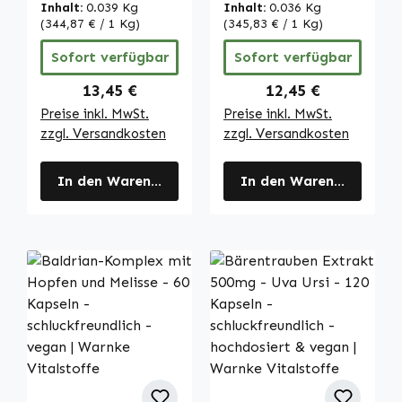
schluckfreundlich
schluckfreundlich
Inhalt:
0.039 Kg
Inhalt:
0.036 Kg
- hochdosiert &
- hochdosiert &
(344,87 € / 1 Kg)
(345,83 € / 1 Kg)
vegan | Warnke
vegan | Warnke
Sofort verfügbar
Sofort verfügbar
Vitalstoffe
Vitalstoffe
Regulärer Preis:
Regulärer Preis:
13,45 €
12,45 €
Preise inkl. MwSt.
Preise inkl. MwSt.
zzgl. Versandkosten
zzgl. Versandkosten
In den Warenkorb
In den Warenkorb