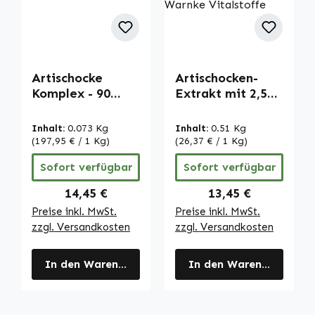
Artischocke
Artischocken-
Komplex - 90
Extrakt mit 2,5%
Kapseln -
Cynarin - 90
hochdosiert &
Kapseln -
Inhalt:
0.073 Kg
Inhalt:
0.51 Kg
vegan | Warnke
schluckfreundlich
(197,95 € / 1 Kg)
(26,37 € / 1 Kg)
Vitalstoffe
- hochdosiert &
Sofort verfügbar
Sofort verfügbar
vegan | Warnke
Vitalstoffe
Regulärer Preis:
Regulärer Preis:
14,45 €
13,45 €
Preise inkl. MwSt.
Preise inkl. MwSt.
zzgl. Versandkosten
zzgl. Versandkosten
In den Warenkorb
In den Warenkorb