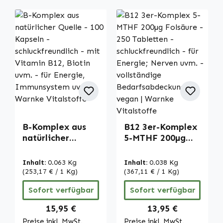
B-Komplex aus
B12 3er-Komplex
natürlicher
5-MTHF 200µg
Quelle - 100
Folsäure - 250
Kapseln -
Tabletten -
Inhalt:
0.063 Kg
Inhalt:
0.038 Kg
schluckfreundlich
schluckfreundlich
(253,17 € / 1 Kg)
(367,11 € / 1 Kg)
- mit Vitamin
- für Energie;
Sofort verfügbar
Sofort verfügbar
B12, Biotin uvm. -
Nerven uvm. -
für Energie,
vollständige
Regulärer Preis:
Regulärer Preis:
15,95 €
13,95 €
Immunsystem
Bedarfsabdeckun
Preise inkl. MwSt.
Preise inkl. MwSt.