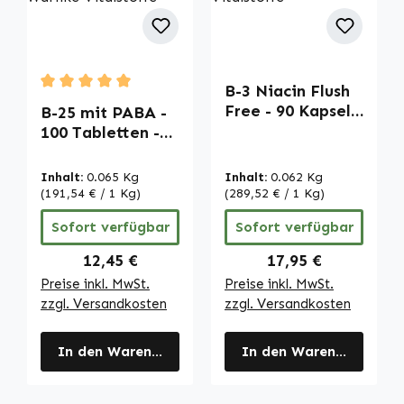
B-3 Niacin Flush
Durchschnittliche Bewertung von 5 von 5 Sternen
Free - 90 Kapseln
B-25 mit PABA -
-
100 Tabletten -
schluckfreundlich
mit Biotin,
- für Haut,
Vitamin B12 uvm.
Inhalt:
0.065 Kg
Inhalt:
0.062 Kg
Nervensystem
- für Energie,
(191,54 € / 1 Kg)
(289,52 € / 1 Kg)
uvm. | Warnke
Haare, Haut,
Sofort verfügbar
Sofort verfügbar
Vitalstoffe
Immunsystem
uvm. | Warnke
Regulärer Preis:
Regulärer Preis:
12,45 €
17,95 €
Vitalstoffe
Preise inkl. MwSt.
Preise inkl. MwSt.
zzgl. Versandkosten
zzgl. Versandkosten
In den Warenkorb
In den Warenkorb