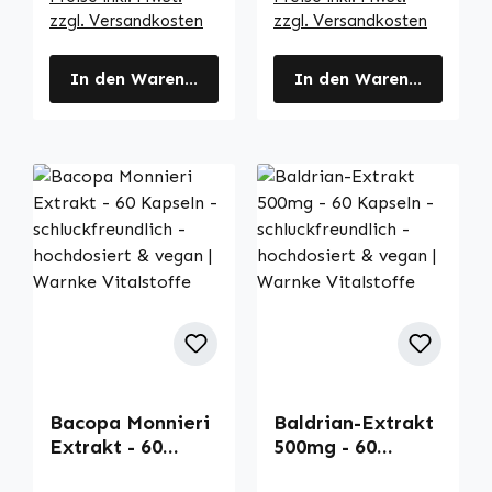
uvm. | Warnke
g - vegan |
zzgl. Versandkosten
zzgl. Versandkosten
Vitalstoffe
Warnke
Vitalstoffe
In den Warenkorb
In den Warenkorb
Bacopa Monnieri
Baldrian-Extrakt
Extrakt - 60
500mg - 60
Kapseln -
Kapseln -