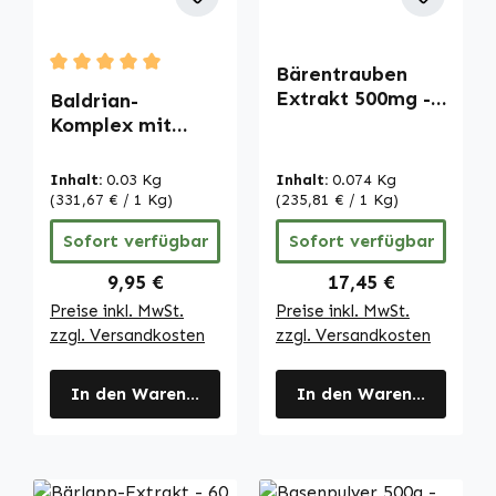
Bärentrauben
Durchschnittliche Bewertung von 5 von 5 Sternen
Extrakt 500mg -
Baldrian-
Uva Ursi - 120
Komplex mit
Kapseln -
Hopfen und
schluckfreundlich
Melisse - 60
Inhalt:
0.03 Kg
Inhalt:
0.074 Kg
- hochdosiert &
Kapseln -
(331,67 € / 1 Kg)
(235,81 € / 1 Kg)
vegan | Warnke
schluckfreundlich
Sofort verfügbar
Sofort verfügbar
Vitalstoffe
- vegan | Warnke
Vitalstoffe
Regulärer Preis:
Regulärer Preis:
9,95 €
17,45 €
Preise inkl. MwSt.
Preise inkl. MwSt.
zzgl. Versandkosten
zzgl. Versandkosten
In den Warenkorb
In den Warenkorb