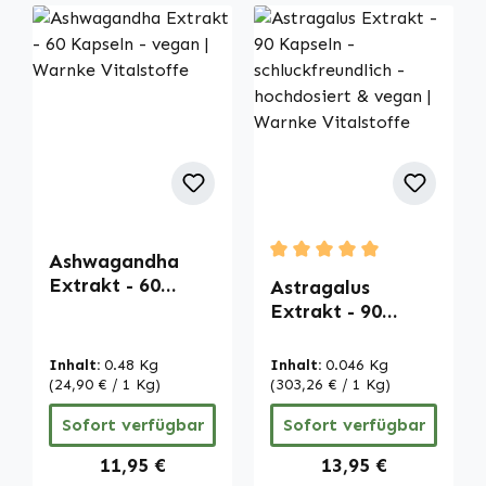
Ashwagandha
Durchschnittliche Bewertu
Extrakt - 60
Astragalus
Kapseln - vegan |
Extrakt - 90
Warnke
Kapseln -
Vitalstoffe
schluckfreundlich
Inhalt:
0.48 Kg
Inhalt:
0.046 Kg
- hochdosiert &
(24,90 € / 1 Kg)
(303,26 € / 1 Kg)
vegan | Warnke
Sofort verfügbar
Sofort verfügbar
Vitalstoffe
Regulärer Preis:
Regulärer Preis:
11,95 €
13,95 €