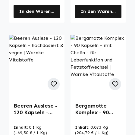
In den Warenkorb
In den Warenkorb
Beeren Auslese -
Bergamotte
120 Kapseln -
Komplex - 90
hochdosiert &
Kapseln - mit
vegan | Warnke
Cholin - für
Inhalt:
0.1 Kg
Inhalt:
0.073 Kg
Vitalstoffe
Leberfunktion
(169,50 € / 1 Kg)
(204,79 € / 1 Kg)