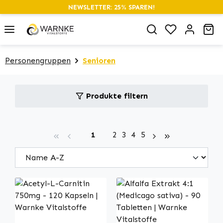
NEWSLETTER: 25% SPAREN!
alt springen
Du hast 0 P
Wa
Personengruppen
Senioren
Produkte filtern
Seite
Seite
Seite
Seite
Seite
1
2
3
4
5