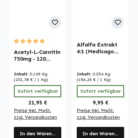
Alfalfa Extrakt
Durchschnittliche Bewertung von 5 von 5 Sternen
4:1 (Medicago
Acetyl-L-Carnitin
sativa) - 90
750mg - 120
Tabletten |
Kapseln | Warnke
Warnke
Vitalstoffe
Inhalt:
0.109 Kg
Inhalt:
0.054 Kg
Vitalstoffe
(201,38 € / 1 Kg)
(184,26 € / 1 Kg)
Sofort verfügbar
Sofort verfügbar
Regulärer Preis:
Regulärer Preis:
21,95 €
9,95 €
Preise inkl. MwSt.
Preise inkl. MwSt.
zzgl. Versandkosten
zzgl. Versandkosten
In den Warenkorb
In den Warenkorb